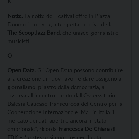
N
Notte.
La notte del Festival offre in Piazza
Duomo il coinvolgente spettacolo live della
The Scoop Jazz Band
, che unisce giornalisti e
musicisti.
O
Open
D
at
a.
Gli Open Data possono contribuire
alla creazione di nuovi lavori e dare ossigeno al
giornalismo, pilastro della democrazia, si
osserva all’incontro curato dall'Osservatorio
Balcani Caucaso Transeuropa del Centro per la
Cooperazione Internazionale. Ma "in Italia il
mercato dei dati aperti è ancora in stato
embrionale”, ricorda
Francesca De Chiara
di
FBK e “lo stesso si può dire per il data