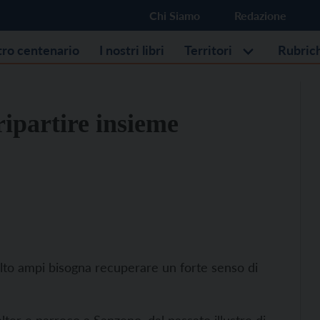
Chi Siamo
Redazione
stro centenario
I nostri libri
Territori
Rubric
 ripartire insieme
molto ampi bisogna recuperare un forte senso di