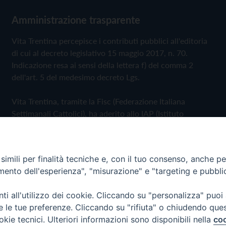
Amministrazione trasparente
Vita Trentina percepisce i contributi pubblici all'editoria
di cui al decreto legislativo 15 maggio 2017, n. 70.
Indicazione resa ai sensi della lettera f) del comma 2
dell'art. 5 del medesimo decreto Lgs.
Vita Trentina, tramite la Fisc (Federazione Italiana
Settimanali Cattolici), ha aderito allo IAP (Istituto
dell'Autodisciplina Pubblicitaria) accettando il Codice di
Autodisciplina della Comunicazione Commerciale
imili per finalità tecniche e, con il tuo consenso, anche per 
Privacy Policy
Cookie Policy
amento dell'esperienza", "misurazione" e "targeting e pubbli
i all'utilizzo dei cookie. Cliccando su "personalizza" puoi
 Trentina Editrice
re le tue preferenze. Cliccando su "rifiuta" o chiudendo que
okie tecnici. Ulteriori informazioni sono disponibili nella
coo