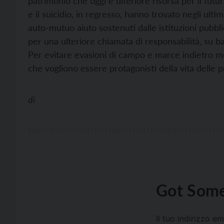
patrimonio che oggi è ulteriore risorsa per il futu
e il suicidio, in regresso, hanno trovato negli ultim
auto-mutuo aiuto sostenuti dalle istituzioni pubb
per una ulteriore chiamata di responsabilità, su ba
Per evitare evasioni di campo e marce indietro mo
che vogliono essere protagonisti della vita delle 
di
Got Some
Il tuo indirizzo e