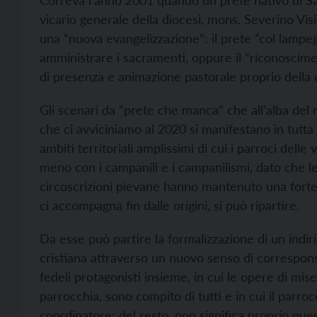
Correva l’anno 2001 quando un prete nativo di Sal
vicario generale della diocesi, mons. Severino Visin
una “nuova evangelizzazione”: il prete “col lampe
amministrare i sacramenti, oppure il “riconosciment
di presenza e animazione pastorale proprio della 
Gli scenari da “prete che manca” che all’alba del
che ci avviciniamo al 2020 si manifestano in tutta
ambiti territoriali amplissimi di cui i parroci dell
meno con i campanili e i campanilismi, dato che le
circoscrizioni pievane hanno mantenuto una forte 
ci accompagna fin dalle origini, si può ripartire.
Da esse può partire la formalizzazione di un indir
cristiana attraverso un nuovo senso di corresponsa
fedeli protagonisti insieme, in cui le opere di miser
parrocchia, sono compito di tutti e in cui il parro
coordinatore: del resto, non significa proprio ques