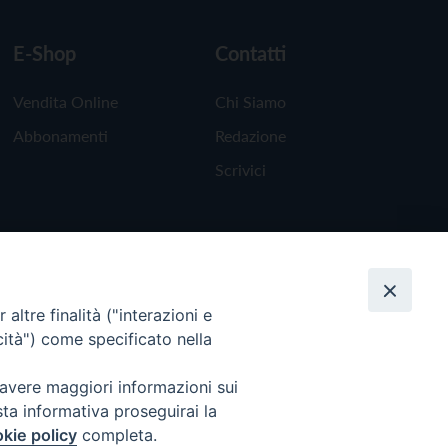
E-Shop
Contatti
Vendita Online
Chi Siamo
Abbonamenti
Redazione
Scrivici
altre finalità ("interazioni e
cità") come specificato nella
 avere maggiori informazioni sui
sta informativa proseguirai la
kie policy
completa.