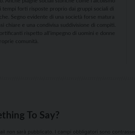
ro. Anche piaghe sociali storiche come l’alcolismo
i tempi forti risposte proprio dai gruppi sociali di
liche. Segno evidente di una società forse matura
si chiare e una condivisa suddivisione di compiti.
rtificanti rispetto all’impegno di uomini e donne
proprie comunità.
thing To Say?
mail non sarà pubblicato.
I campi obbligatori sono contrass