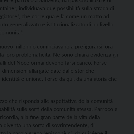
ter e parroco a Sanzeno, dal passato illustre di
tainer, individuava due possibilità sulla strada di
ggiatore”, che corre qua e là come un matto ad
o generalizzato e istituzionalizzato di un livello
comunità”.
 nuovo millennio cominciavano a prefigurarsi, ora
 la loro problematicità. Ne sono chiara evidenza gli
e valli del Noce ormai devono farsi carico. Forse
 dimensioni allargate date dalle storiche
identità e unione. Forse da qui, da una storia che
izzo che risponda alle aspettative della comunità
bilità sulle sorti della comunità stessa. Parroco e
icordia, alla fine gran parte della vita della
co diventa una sorta di sovrintendente, di
to la parola greca “episcopèin”, da cui viene il