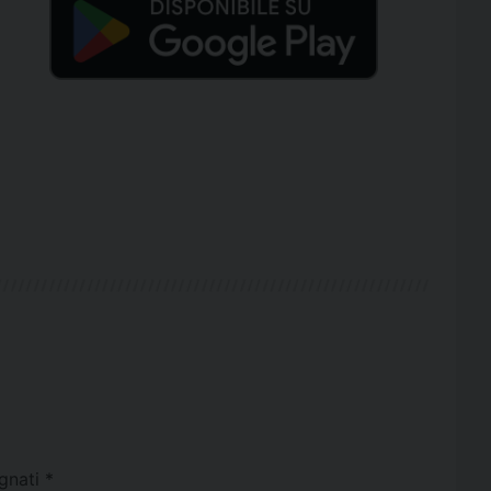
egnati
*