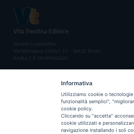
Vita Trentina Editrice
Società Cooperativa
Via Monsignor Endrici, 14 – 38122 Trento
P.IVA e C.F. 00199960220
Informativa
Utilizziamo cookie o tecnologie s
funzionalità semplici", "miglior
cookie policy.
Cliccando su "accetta" acconsent
Copyright © 2019 - Tutti i diritti riservati - Vita
cookie utilizzati e personalizza
navigazione installando i soli co