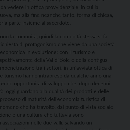
a vedere in ottica provvidenziale, in cui la
ova, ma alla fine neanche tanto, forma di chiesa,
pria parte insieme al sacerdote.
ono la comunità, quindi la comunità stessa si fa
 richiesta di protagonismo che viene da una società
-economica in evoluzione: con il turismo e
spettivamente della Val di Sole e della contigua
penetrazione tra i settori, in un’avviata ottica di
a e turismo hanno intrapreso da qualche anno una
frendo opportunità di sviluppo che, dopo decenni
tà, oggi guardano alla qualità dei prodotti e delle
 processo di maturità dell’economia turistica di
omeno che ha travolto, dal punto di vista sociale
zione e una cultura che tuttavia sono
i associazioni nelle due valli, salvando un