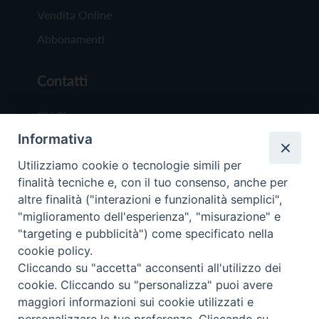
Vendita Online
Abbonamenti
Contatti
Chi Siamo
Informativa
Redazione
Scrivici
Utilizziamo cookie o tecnologie simili per
finalità tecniche e, con il tuo consenso, anche per
altre finalità ("interazioni e funzionalità semplici",
"miglioramento dell'esperienza", "misurazione" e
"targeting e pubblicità") come specificato nella
cookie policy.
Copyright © 2019 - Tutti i diritti riservati - Vit
Cliccando su "accetta" acconsenti all'utilizzo dei
Trentina Editrice
cookie. Cliccando su "personalizza" puoi avere
maggiori informazioni sui cookie utilizzati e
Privacy Policy