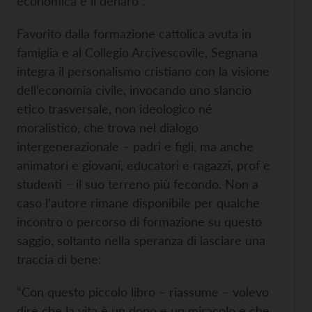
economica e il denaro”.
Favorito dalla formazione cattolica avuta in
famiglia e al Collegio Arcivescovile, Segnana
integra il personalismo cristiano con la visione
dell’economia civile, invocando uno slancio
etico trasversale, non ideologico né
moralistico, che trova nel dialogo
intergenerazionale – padri e figli, ma anche
animatori e giovani, educatori e ragazzi, prof e
studenti – il suo terreno più fecondo. Non a
caso l’autore rimane disponibile per qualche
incontro o percorso di formazione su questo
saggio, soltanto nella speranza di lasciare una
traccia di bene:
“Con questo piccolo libro – riassume – volevo
dire che la vita è un dono e un miracolo e che