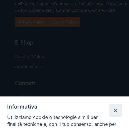
dell'Autodisciplina Pubblicitaria) accettando il Codice di
Autodisciplina della Comunicazione Commerciale
Privacy Policy
Cookie Policy
E-Shop
Vendita Online
Abbonamenti
Contatti
Chi Siamo
Informativa
Redazione
Scrivici
Utilizziamo cookie o tecnologie simili per
finalità tecniche e, con il tuo consenso, anche per