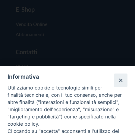
E-Shop
Vendita Online
Abbonamenti
Contatti
Chi Siamo
Informativa
Redazione
Scrivici
Utilizziamo cookie o tecnologie simili per
finalità tecniche e, con il tuo consenso, anche per
altre finalità ("interazioni e funzionalità semplici",
"miglioramento dell'esperienza", "misurazione" e
"targeting e pubblicità") come specificato nella
cookie policy.
Copyright © 2019 - Tutti i diritti riservati - Vit
Cliccando su "accetta" acconsenti all'utilizzo dei
Trentina Editrice