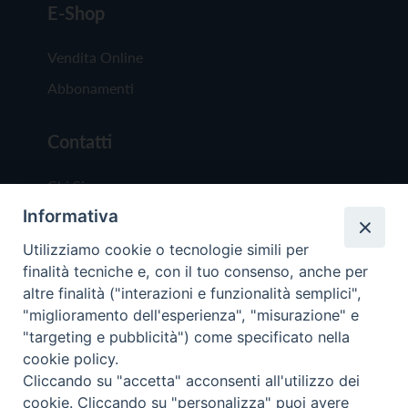
E-Shop
Vendita Online
Abbonamenti
Contatti
Chi Siamo
Informativa
Redazione
Scrivici
Utilizziamo cookie o tecnologie simili per
finalità tecniche e, con il tuo consenso, anche per
altre finalità ("interazioni e funzionalità semplici",
"miglioramento dell'esperienza", "misurazione" e
"targeting e pubblicità") come specificato nella
cookie policy.
Copyright © 2019 - Tutti i diritti riservati - Vit
Cliccando su "accetta" acconsenti all'utilizzo dei
Trentina Editrice
cookie. Cliccando su "personalizza" puoi avere