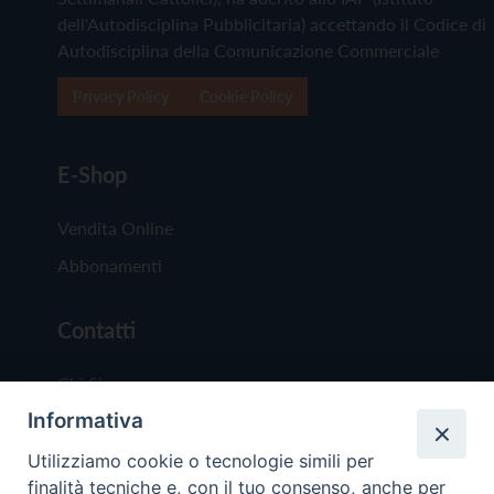
dell'Autodisciplina Pubblicitaria) accettando il Codice di
Autodisciplina della Comunicazione Commerciale
Privacy Policy
Cookie Policy
E-Shop
Vendita Online
Abbonamenti
Contatti
Chi Siamo
Informativa
Redazione
Scrivici
Utilizziamo cookie o tecnologie simili per
finalità tecniche e, con il tuo consenso, anche per