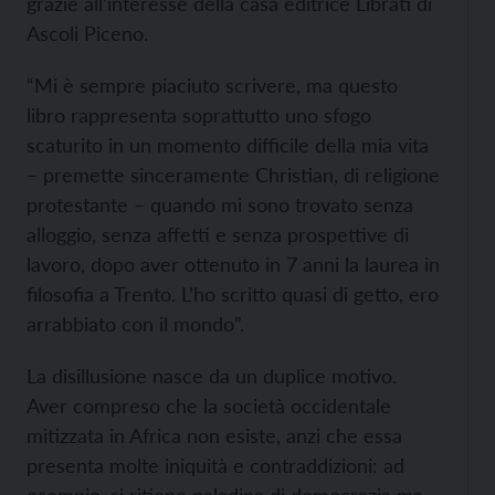
grazie all’interesse della casa editrice Lìbrati di
Ascoli Piceno.
“Mi è sempre piaciuto scrivere, ma questo
libro rappresenta soprattutto uno sfogo
scaturito in un momento difficile della mia vita
– premette sinceramente Christian, di religione
protestante – quando mi sono trovato senza
alloggio, senza affetti e senza prospettive di
lavoro, dopo aver ottenuto in 7 anni la laurea in
filosofia a Trento. L’ho scritto quasi di getto, ero
arrabbiato con il mondo”.
La disillusione nasce da un duplice motivo.
Aver compreso che la società occidentale
mitizzata in Africa non esiste, anzi che essa
presenta molte iniquità e contraddizioni: ad
esempio, si ritiene paladina di democrazia ma