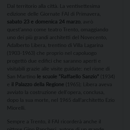
Dal territorio alla città. La ventisettesima
edizione delle Giornate FAI di Primavera,
sabato 23 e domenica 24 marzo
, avrò
quest’anno come teatro Trento, omaggiando
uno dei più grandi architetti del Novecento,
Adalberto Libera, trentino di Villa Lagarina
(1903-1963) che proprio nel capoluogo
progettò due edifici che saranno aperti e
visitabili grazie alle visite guidate: nel rione di
San Martino
le scuole “Raffaello Sanzio”
(1934)
e
il Palazzo della Regione
(1965); Libera aveva
avviato la costruzione dell'opera, conclusa,
dopo la sua morte, nel 1965 dall’architetto Ezio
Miorelli.
Sempre a Trento, il FAI ricorderà anche il
pittore Gino Pancheri, autore di un grande