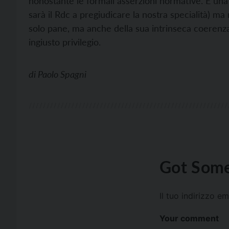
nonostante le formali asserzioni normative. È un
sarà il Rdc a pregiudicare la nostra specialità) 
solo pane, ma anche della sua intrinseca coerenza
ingiusto privilegio.
di
Paolo Spagni
Got Some
Il tuo indirizzo e
Your comment