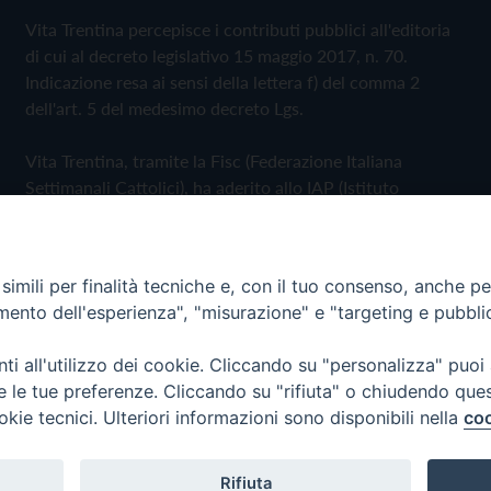
Vita Trentina percepisce i contributi pubblici all'editoria
di cui al decreto legislativo 15 maggio 2017, n. 70.
Indicazione resa ai sensi della lettera f) del comma 2
dell'art. 5 del medesimo decreto Lgs.
Vita Trentina, tramite la Fisc (Federazione Italiana
Settimanali Cattolici), ha aderito allo IAP (Istituto
dell'Autodisciplina Pubblicitaria) accettando il Codice di
Autodisciplina della Comunicazione Commerciale
imili per finalità tecniche e, con il tuo consenso, anche per 
Privacy Policy
Cookie Policy
amento dell'esperienza", "misurazione" e "targeting e pubbli
i all'utilizzo dei cookie. Cliccando su "personalizza" puoi
 Trentina Editrice
re le tue preferenze. Cliccando su "rifiuta" o chiudendo que
okie tecnici. Ulteriori informazioni sono disponibili nella
coo
Rifiuta