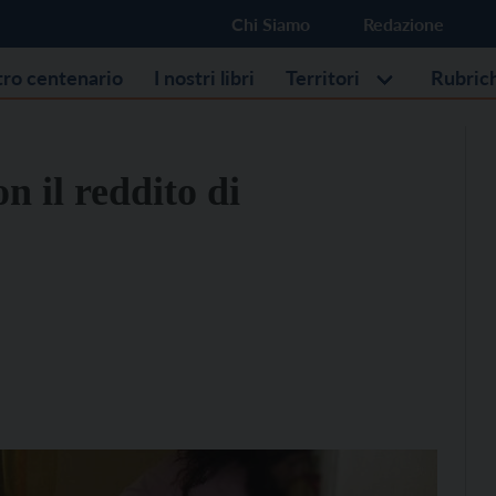
Chi Siamo
Redazione
stro centenario
I nostri libri
Territori
Rubric
n il reddito di