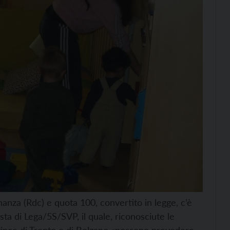
inanza (Rdc) e quota 100, convertito in legge, c’è
sta di Lega/5S/SVP, il quale, riconosciute le