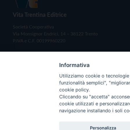
Vita Trentina Editrice
Società Cooperativa
Via Monsignor Endrici, 14 – 38122 Trento
P.IVA e C.F. 00199960220
Informativa
Utilizziamo cookie o tecnologie s
funzionalità semplici", "miglior
cookie policy.
Cliccando su "accetta" acconsent
Copyright © 2019 - Tutti i diritti riservati - Vita
cookie utilizzati e personalizza
navigazione installando i soli co
Privacy Policy
Personalizza