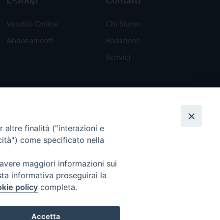
Vendita Online
Chi Siamo
Abbonamenti
Redazione
Scrivici
altre finalità ("interazioni e
cità") come specificato nella
 avere maggiori informazioni sui
sta informativa proseguirai la
kie policy
completa.
Torna all'inizio
Accetta