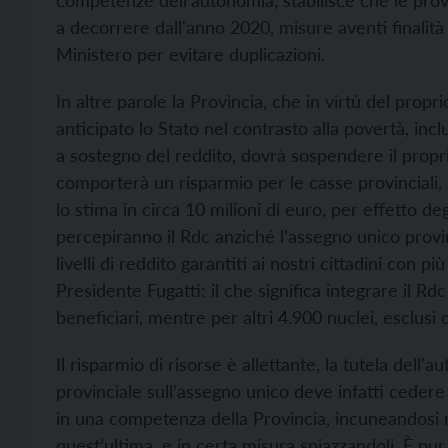
competenze dell’autonomia, stabilisce che le pro
a decorrere dall'anno 2020, misure aventi finalità
Ministero per evitare duplicazioni.
In altre parole la Provincia, che in virtù del pro
anticipato lo Stato nel contrasto alla povertà, in
a sostegno del reddito, dovrà sospendere il propri
comporterà un risparmio per le casse provinciali, 
lo stima in circa 10 milioni di euro, per effetto de
percepiranno il Rdc anziché l’assegno unico prov
livelli di reddito garantiti ai nostri cittadini con pi
Presidente Fugatti: il che significa integrare il R
beneficiari, mentre per altri 4.900 nuclei, esclusi
Il risparmio di risorse è allettante, la tutela del
provinciale sull’assegno unico deve infatti cedere i
in una competenza della Provincia, incuneandosi n
quest’ultima, e in certa misura spiazzandoli. È pur