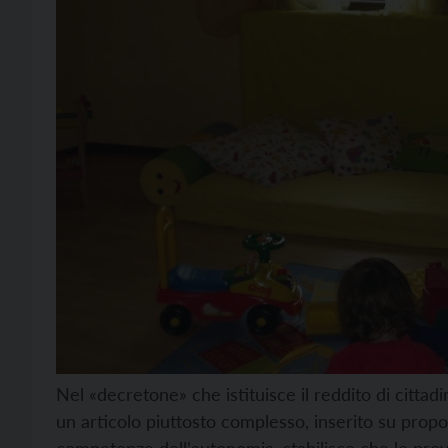
Nel «decretone» che istituisce il reddito di cittad
un articolo piuttosto complesso, inserito su propo