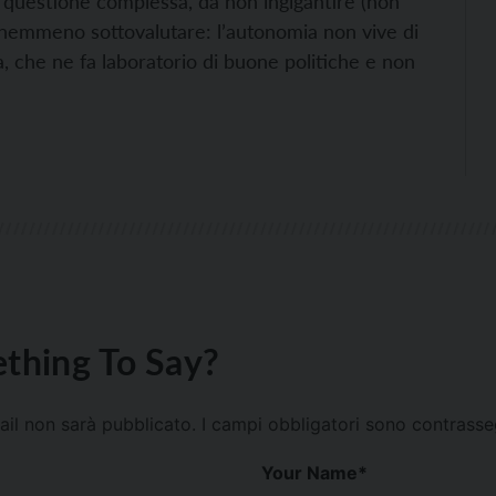
a questione complessa, da non ingigantire (non
ma nemmeno sottovalutare: l’autonomia non vive di
, che ne fa laboratorio di buone politiche e non
thing To Say?
mail non sarà pubblicato.
I campi obbligatori sono contrass
Your Name
*