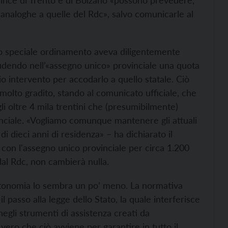
vince di Trento e di Bolzano «possono prevedere,
 analoghe a quelle del Rdc», salvo comunicarle al
prio speciale ordinamento aveva diligentemente
cludendo nell’«assegno unico» provinciale una quota
o intervento per accodarlo a quello statale. Ciò
molto gradito, stando al comunicato ufficiale, che
gli oltre 4 mila trentini che (presumibilmente)
inciale. «Vogliamo comunque mantenere gli attuali
ù di dieci anni di residenza» – ha dichiarato il
dc con l'assegno unico provinciale per circa 1.200
 dal Rdc, non cambierà nulla.
l’autonomia lo sembra un po’ meno. La normativa
l passo alla legge dello Stato, la quale interferisce
egli strumenti di assistenza creati da
 vero che ciò avviene per garantire in tutto il