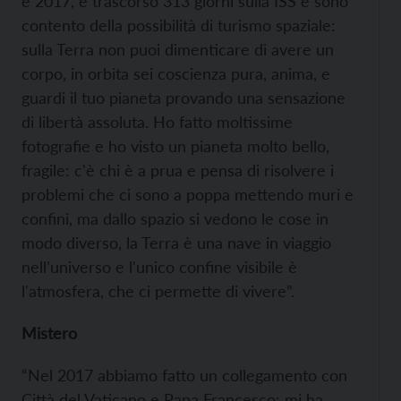
e 2017, e trascorso 313 giorni sulla ISS e sono
contento della possibilità di turismo spaziale:
sulla Terra non puoi dimenticare di avere un
corpo, in orbita sei coscienza pura, anima, e
guardi il tuo pianeta provando una sensazione
di libertà assoluta. Ho fatto moltissime
fotografie e ho visto un pianeta molto bello,
fragile: c'è chi è a prua e pensa di risolvere i
problemi che ci sono a poppa mettendo muri e
confini, ma dallo spazio si vedono le cose in
modo diverso, la Terra è una nave in viaggio
nell’universo e l'unico confine visibile è
l'atmosfera, che ci permette di vivere”.
Mistero
“Nel 2017 abbiamo fatto un collegamento con
Città del Vaticano e Papa Francesco: mi ha