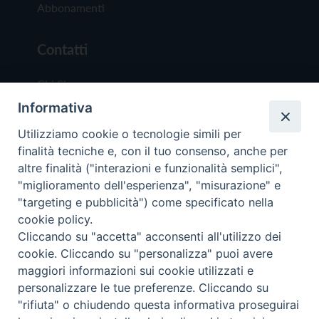
Abbonamenti
Contatti
Chi Siamo
Informativa
Redazione
Scrivici
Utilizziamo cookie o tecnologie simili per
finalità tecniche e, con il tuo consenso, anche per
altre finalità ("interazioni e funzionalità semplici",
"miglioramento dell'esperienza", "misurazione" e
"targeting e pubblicità") come specificato nella
cookie policy.
Copyright © 2019 - Tutti i diritti riservati - Vit
Cliccando su "accetta" acconsenti all'utilizzo dei
Trentina Editrice
cookie. Cliccando su "personalizza" puoi avere
maggiori informazioni sui cookie utilizzati e
Privacy Policy
personalizzare le tue preferenze. Cliccando su
Torna all'inizi
"rifiuta" o chiudendo questa informativa proseguirai