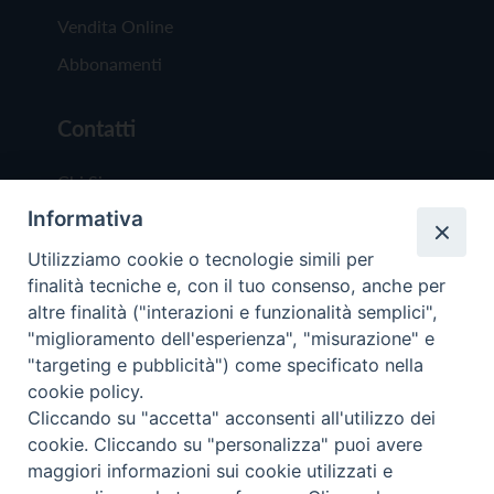
Vendita Online
Abbonamenti
Contatti
Chi Siamo
Informativa
Redazione
Scrivici
Utilizziamo cookie o tecnologie simili per
finalità tecniche e, con il tuo consenso, anche per
altre finalità ("interazioni e funzionalità semplici",
"miglioramento dell'esperienza", "misurazione" e
"targeting e pubblicità") come specificato nella
cookie policy.
Copyright © 2019 - Tutti i diritti riservati - Vit
Cliccando su "accetta" acconsenti all'utilizzo dei
Trentina Editrice
cookie. Cliccando su "personalizza" puoi avere
maggiori informazioni sui cookie utilizzati e
Privacy Policy