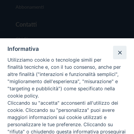
Abbonamenti
Contatti
Chi Siamo
Informativa
Redazione
Scrivici
Utilizziamo cookie o tecnologie simili per
finalità tecniche e, con il tuo consenso, anche per
altre finalità ("interazioni e funzionalità semplici",
"miglioramento dell'esperienza", "misurazione" e
"targeting e pubblicità") come specificato nella
cookie policy.
Copyright © 2019 - Tutti i diritti riservati - Vit
Cliccando su "accetta" acconsenti all'utilizzo dei
Trentina Editrice
cookie. Cliccando su "personalizza" puoi avere
maggiori informazioni sui cookie utilizzati e
Privacy Policy
personalizzare le tue preferenze. Cliccando su
Torna all'inizi
"rifiuta" o chiudendo questa informativa proseguirai