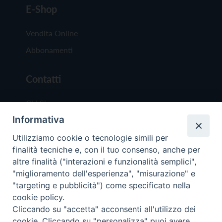
E-Shop
Vendita Online
Abbonamenti
Contatti
Chi Siamo
Informativa
Redazione
Scrivici
Utilizziamo cookie o tecnologie simili per
finalità tecniche e, con il tuo consenso, anche per
altre finalità ("interazioni e funzionalità semplici",
"miglioramento dell'esperienza", "misurazione" e
"targeting e pubblicità") come specificato nella
cookie policy.
Copyright © 2019 - Tutti i diritti riservati - Vit
Cliccando su "accetta" acconsenti all'utilizzo dei
Trentina Editrice
cookie. Cliccando su "personalizza" puoi avere