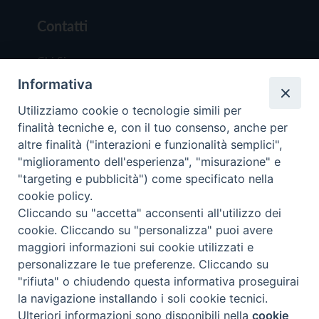
Contatti
Chi Siamo
Informativa
Redazione
Scrivici
Utilizziamo cookie o tecnologie simili per
finalità tecniche e, con il tuo consenso, anche per
altre finalità ("interazioni e funzionalità semplici",
"miglioramento dell'esperienza", "misurazione" e
"targeting e pubblicità") come specificato nella
cookie policy.
Copyright © 2019 - Tutti i diritti riservati - Vit
Cliccando su "accetta" acconsenti all'utilizzo dei
Trentina Editrice
cookie. Cliccando su "personalizza" puoi avere
maggiori informazioni sui cookie utilizzati e
Privacy Policy
personalizzare le tue preferenze. Cliccando su
Torna all'inizi
"rifiuta" o chiudendo questa informativa proseguirai
la navigazione installando i soli cookie tecnici.
Ulteriori informazioni sono disponibili nella
cookie
Preferenze Cookie