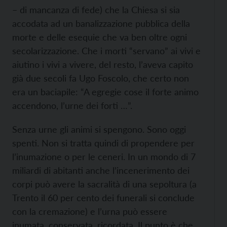
– di mancanza di fede) che la Chiesa si sia
accodata ad un banalizzazione pubblica della
morte e delle esequie che va ben oltre ogni
secolarizzazione. Che i morti “servano” ai vivi e
aiutino i vivi a vivere, del resto, l’aveva capito
già due secoli fa Ugo Foscolo, che certo non
era un baciapile: “A egregie cose il forte animo
accendono, l’urne dei forti …”.
Senza urne gli animi si spengono. Sono oggi
spenti. Non si tratta quindi di propendere per
l’inumazione o per le ceneri. In un mondo di 7
miliardi di abitanti anche l’incenerimento dei
corpi può avere la sacralità di una sepoltura (a
Trento il 60 per cento dei funerali si conclude
con la cremazione) e l’urna può essere
inumata, conservata, ricordata. Il punto è che