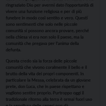
ringraziato Dio per avermi dato l’opportunità di
vivere una funzione religiosa e per di più
funebre in modo così sentito e vero. Questi
sono sentimenti che solo nelle piccole
comunità si possono ancora provare, perché
nella chiesa vi era non solo il paese, ma la
comunità che pregava per l’anima della
defunta.
Questa credo sia la forza delle piccole
comunità che vivono coralmente il bello e il
brutto della vita dei propri componenti. In
particolare la Messa, celebrata da un giovane
prete, don Luca, che in paese rispettano e
vogliono sentire proprio. Purtroppo oggi il
tradizionale ritorno alla terra è ormai fuori uso
e la
sepoltura
delle ceneri non d
à