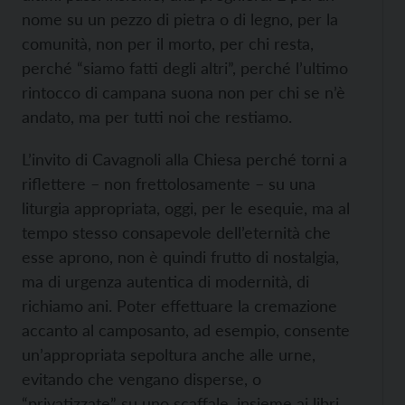
nome su un pezzo di pietra o di legno, per la
comunità, non per il morto, per chi resta,
perché “siamo fatti degli altri”, perché l’ultimo
rintocco di campana suona non per chi se n’è
andato, ma per tutti noi che restiamo.
L’invito di Cavagnoli alla Chiesa perché torni a
riflettere – non frettolosamente – su una
liturgia appropriata, oggi, per le esequie, ma al
tempo stesso consapevole dell’eternità che
esse aprono, non è quindi frutto di nostalgia,
ma di urgenza autentica di modernità, di
richiamo ani. Poter effettuare la cremazione
accanto al camposanto, ad esempio, consente
un’appropriata sepoltura anche alle urne,
evitando che vengano disperse, o
“privatizzate” su uno scaffale, insieme ai libri