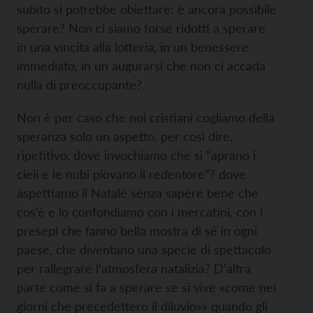
subito si potrebbe obiettare: è ancora possibile
sperare? Non ci siamo forse ridotti a sperare
in una vincita alla lotteria, in un benessere
immediato, in un augurarsi che non ci accada
nulla di preoccupante?
Non è per caso che noi cristiani cogliamo della
speranza solo un aspetto, per così dire,
ripetitivo, dove invochiamo che si “aprano i
cieli e le nubi piovano il redentore”? dove
aspettiamo il Natale senza sapere bene che
cos’è e lo confondiamo con i mercatini, con i
presepi che fanno bella mostra di sé in ogni
paese, che diventano una specie di spettacolo
per rallegrare l’atmosfera natalizia? D’altra
parte come si fa a sperare se si vive «come nei
giorni che precedettero il diluvio»» quando gli