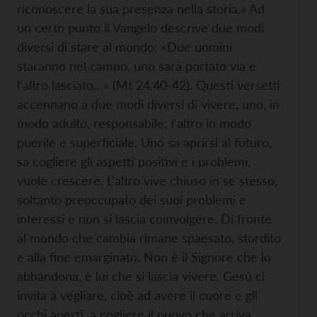
riconoscere la sua presenza nella storia.» Ad
un certo punto il Vangelo descrive due modi
diversi di stare al mondo: «Due uomini
staranno nel campo, uno sarà portato via e
l’altro lasciato…» (Mt 24,40-42). Questi versetti
accennano a due modi diversi di vivere, uno, in
modo adulto, responsabile; l’altro in modo
puerile e superficiale. Uno sa aprirsi al futuro,
sa cogliere gli aspetti positivi e i problemi,
vuole crescere. L’altro vive chiuso in se stesso,
soltanto preoccupato dei suoi problemi e
interessi e non si lascia coinvolgere. Di fronte
al mondo che cambia rimane spaesato, stordito
e alla fine emarginato. Non è il Signore che lo
abbandona, è lui che si lascia vivere. Gesù ci
invita a vegliare, cioè ad avere il cuore e gli
occhi aperti, a cogliere il nuovo che arriva.