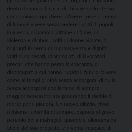
già tanto se qualcuno s’ accorgo di chi lo sfiora
dentro le mura di casa, di chi vive nello stesso
condominio o quartiere. «Vivere come ai tempi
di Noè»,è vivere senza vedere i volti di popoli
in guerra, di bambini vittime di fame, di
violenza e di abusi, volti di donne violate, di
migranti in cerca di sopravvivenza e dignità,
volti di carcerati, di ammalati, di lavoratori
precari che hanno perso la speranza, di
disoccupati a cui hanno rubato il futuro. Vivere
come ai tempi di Noè senza accorgersi di nulla.
Senza accotgersi che la fame di sempre
maggior benessere sta generando il rischio di
morte per il pianeta. Un nuovo diluvio. «Noè
richiama l’umanità di sempre, esposta al grave
pericolo della malvagità, quando si allontana da
Dio e del suo progetto, e diventa incapace di