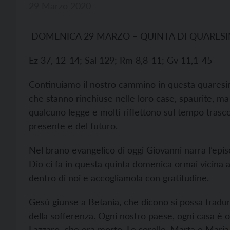
29 Marzo 2020
DOMENICA 29 MARZO – QUINTA DI QUARES
Ez 37, 12-14; Sal 129; Rm 8,8-11; Gv 11,1-45
Continuiamo il nostro cammino in questa quaresim
che stanno rinchiuse nelle loro case, spaurite, m
qualcuno legge e molti riflettono sul tempo trascor
presente e del futuro.
Nel brano evangelico di oggi Giovanni narra l’episo
Dio ci fa in questa quinta domenica ormai vicina 
dentro di noi e accogliamola con gratitudine.
Gesù giunse a Betania, che dicono si possa tradurr
della sofferenza. Ogni nostro paese, ogni casa è 
Lazzaro, che era morto. Le sorelle, Marta e Maria