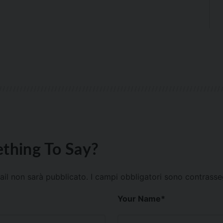
thing To Say?
mail non sarà pubblicato.
I campi obbligatori sono contrass
Your Name
*