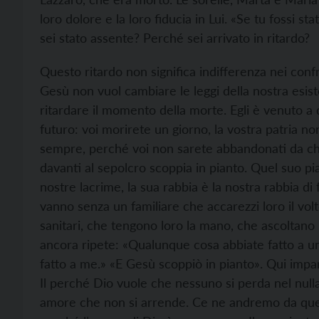
loro dolore e la loro fiducia in Lui. «Se tu fossi s
sei stato assente? Perché sei arrivato in ritardo?
Questo ritardo non significa indifferenza nei confro
Gesù non vuol cambiare le leggi della nostra esist
ritardare il momento della morte. Egli è venuto a 
futuro: voi morirete un giorno, la vostra patria n
sempre, perché voi non sarete abbandonati da chi 
davanti al sepolcro scoppia in pianto. Quel suo pi
nostre lacrime, la sua rabbia è la nostra rabbia d
vanno senza un familiare che accarezzi loro il volto.
sanitari, che tengono loro la mano, che ascoltano
ancora ripete: «Qualunque cosa abbiate fatto a uno 
fatto a me.» «E Gesù scoppiò in pianto». Qui imp
Il perché Dio vuole che nessuno si perda nel nulla
amore che non si arrende. Ce ne andremo da quest