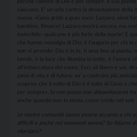
perché l’amore di Dio è per sempre. Il suo pianto 
ciascuno. E’ un urlo contro la devastazione della mo
nuova. «Gesù gridò a gran voce: Lazzaro, vieni fuo
bambino. Rinasce! Lazzaro morirà ancora, ma ormai
invincibile: qualcuno è più forte della morte! E que
che hanno nostalgia di Dio; è l’augurio per chi in
non si arrende: Dio è in te, ti ama fino al pianto,
bende, è la luce che illumina la notte, è l’amore c
all’imboccatura del cuore. Esci, sii libero e vai, 
pieni di vita e di futuro: va’ a costruire più amiciz
scoprire che il volto di Dio è il volto di Gesù e 
per sempre». Io non posso non abbandonarmi fra l
anche quando non lo sento, come credo nel sole
Le nostre comunità sanno essere accanto a chi sof
difficili e anche nei momenti sereni? So fidarmi
ritardare?