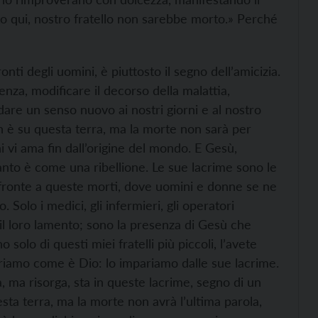
tato qui, nostro fratello non sarebbe morto.» Perché
nti degli uomini, è piuttosto il segno dell’amicizia.
enza, modificare il decorso della malattia,
dare un senso nuovo ai nostri giorni e al nostro
on è su questa terra, ma la morte non sarà per
vi ama fin dall’origine del mondo. E Gesù,
anto è come una ribellione. Le sue lacrime sono le
i fronte a queste morti, dove uomini e donne se ne
 Solo i medici, gli infermieri, gli operatori
 il loro lamento; sono la presenza di Gesù che
solo di questi miei fratelli più piccoli, l’avete
ariamo come è Dio: lo impariamo dalle sue lacrime.
, ma risorga, sta in queste lacrime, segno di un
a terra, ma la morte non avrà l’ultima parola,