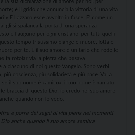
è la sua dichiarazione di amore per noi, per
rte; è il grido che annuncia la vittoria di una vita
ri!» E Lazzaro esce avvolto in fasce. E’ come un
 gli si spalanca la porta di una speranza
sto è l’augurio per ogni cristiano, per tutti quelli
 questo tempo tristissimo piange e muore, lotta e
 muore per te. E il suo amore è un tarlo che rode le
he fa rotolar via la pietra che pesava
dice a ciascuno di noi questo Vangelo. Sono verbi
ia, più coscienza, più solidarietà e più pace. Vai a
che se il suo nome è «amico», il tuo nome è «amato
e braccia di questo Dio; io credo nel suo amore
 anche quando non lo vedo.
fre e porre dei segni di vita piena nei momenti
 di Dio anche quando il suo amore sembra