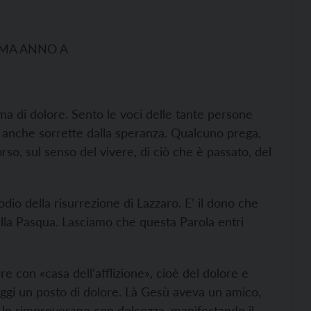
IMA ANNO A
a di dolore. Sento le voci delle tante persone
a anche sorrette dalla speranza. Qualcuno prega,
so, sul senso del vivere, di ciò che è passato, del
dio della risurrezione di Lazzaro. E’ il dono che
alla Pasqua. Lasciamo che questa Parola entri
e con «casa dell’afflizione», cioè del dolore e
oggi un posto di dolore. Là Gesù aveva un amico,
 lo rimproverano con dolcezza, manifestando il