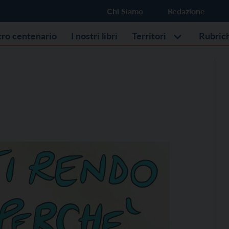
Chi Siamo
Redazione
stro centenario
I nostri libri
Territori
Rubric