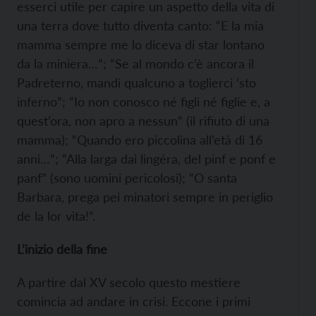
esserci utile per capire un aspetto della vita di
una terra dove tutto diventa canto: “E la mia
mamma sempre me lo diceva di star lontano
da la miniera…”; “Se al mondo c’è ancora il
Padreterno, mandi qualcuno a toglierci ‘sto
inferno”; “Io non conosco né figli né figlie e, a
quest’ora, non apro a nessun” (il rifiuto di una
mamma); “Quando ero piccolina all’età di 16
anni…”; “Alla larga dai lingéra, del pinf e ponf e
panf” (sono uomini pericolosi); “O santa
Barbara, prega pei minatori sempre in periglio
de la lor vita!”.
L’inizio della fine
A partire dal XV secolo questo mestiere
comincia ad andare in crisi. Eccone i primi