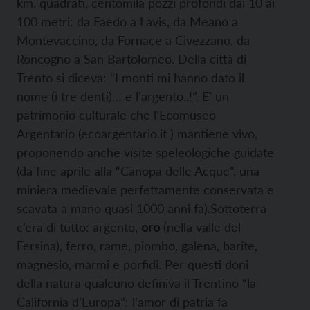
km. quadrati, centomila pozzi profondi dai 10 ai
100 metri: da Faedo a Lavis, da Meano a
Montevaccino, da Fornace a Civezzano, da
Roncogno a San Bartolomeo. Della città di
Trento si diceva: “I monti mi hanno dato il
nome (i tre denti)… e l’argento..!”. E’ un
patrimonio culturale che l’Ecomuseo
Argentario (ecoargentario.it ) mantiene vivo,
proponendo anche visite speleologiche guidate
(da fine aprile alla “Canopa delle Acque”, una
miniera medievale perfettamente conservata e
scavata a mano quasi 1000 anni fa).Sottoterra
c’era di tutto: argento,
oro
(nella valle del
Fersina), ferro, rame, piombo, galena, barite,
magnesio, marmi e porfidi. Per questi doni
della natura qualcuno definiva il Trentino “la
California d’Europa”: l’amor di patria fa