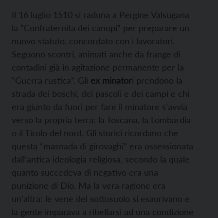
Il 16 luglio 1510 si raduna a Pergine Valsugana
la “Confraternita dei canopi” per preparare un
nuovo statuto, concordato con i lavoratori.
Seguono scontri, animati anche da frange di
contadini già in agitazione permanente per la
“Guerra rustica”. Gli
ex minator
i prendono la
strada dei boschi, dei pascoli e dei campi e chi
era giunto da fuori per fare il minatore s’avvia
verso la propria terra: la Toscana, la Lombardia
o il Tirolo del nord. Gli storici ricordano che
questa “masnada di girovaghi” era ossessionata
dall’antica ideologia religiosa, secondo la quale
quanto succedeva di negativo era una
punizione di Dio. Ma la vera ragione era
un’altra: le vene del sottosuolo si esaurivano e
la gente imparava a ribellarsi ad una condizione