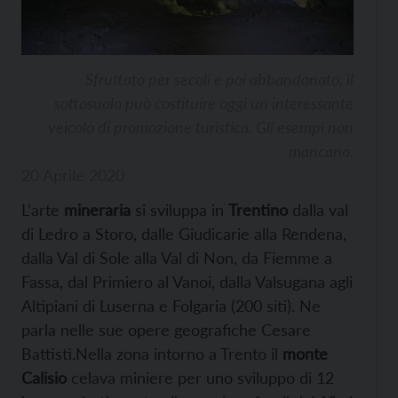
Sfruttato per secoli e poi abbandonato, il
sottosuolo può costituire oggi un interessante
veicolo di promozione turistica. Gli esempi non
mancano.
20 Aprile 2020
L’arte
mineraria
si sviluppa in
Trentino
dalla val
di Ledro a Storo, dalle Giudicarie alla Rendena,
dalla Val di Sole alla Val di Non, da Fiemme a
Fassa, dal Primiero al Vanoi, dalla Valsugana agli
Altipiani di Luserna e Folgaria (200 siti). Ne
parla nelle sue opere geografiche Cesare
Battisti.Nella zona intorno a Trento il
monte
Calisio
celava miniere per uno sviluppo di 12