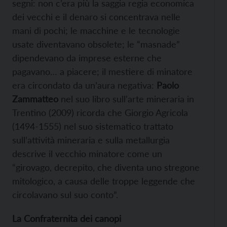
segni: non c’era più la saggia regia economica
dei vecchi e il denaro si concentrava nelle
mani di pochi; le macchine e le tecnologie
usate diventavano obsolete; le “masnade”
dipendevano da imprese esterne che
pagavano… a piacere; il mestiere di minatore
era circondato da un’aura negativa:
Paolo
Zammatteo
nel suo libro sull’arte mineraria in
Trentino (2009) ricorda che Giorgio Agricola
(1494-1555) nel suo sistematico trattato
sull’attività mineraria e sulla metallurgia
descrive il vecchio minatore come un
“girovago, decrepito, che diventa uno stregone
mitologico, a causa delle troppe leggende che
circolavano sul suo conto”.
La Confraternita dei canopi