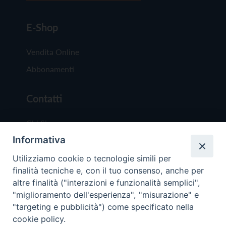
E-Shop
Vendita Online
Abbonamenti
Contatti
Chi Siamo
Informativa
Redazione
Scrivici
Utilizziamo cookie o tecnologie simili per
finalità tecniche e, con il tuo consenso, anche per
altre finalità ("interazioni e funzionalità semplici",
"miglioramento dell'esperienza", "misurazione" e
"targeting e pubblicità") come specificato nella
cookie policy.
Copyright © 2019 - Tutti i diritti riservati - Vit