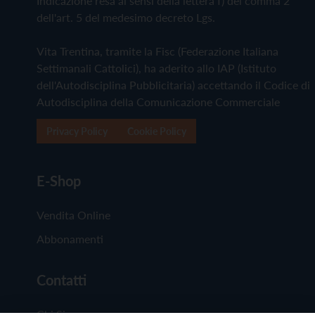
Indicazione resa ai sensi della lettera f) del comma 2
dell'art. 5 del medesimo decreto Lgs.
Vita Trentina, tramite la Fisc (Federazione Italiana
Settimanali Cattolici), ha aderito allo IAP (Istituto
dell'Autodisciplina Pubblicitaria) accettando il Codice di
Autodisciplina della Comunicazione Commerciale
Privacy Policy
Cookie Policy
E-Shop
Vendita Online
Abbonamenti
Contatti
Chi Siamo