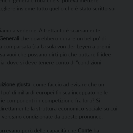
enchi generali: roba che si poteva mettere
liere insieme tutto quello che è stato scritto sui
iamo a vederne. Altrettanto è scarsamente
 Generali
che dovrebbero durare un bel po’ di
 una comparsata (da Ursula von der Leyen a premi
a vuoi che possano dirti più che buttare lì idee
alia, dove si deve tenere conto di “condizioni
uizione giusta
: come faccio ad evitare che un
po’ di miliardi europei finisca inceppato nelle
rie componenti in competizione fra loro? Si
irettamente la struttura economico-sociale su cui
che vengano condizionate da queste pronunce.
orrevano però delle capacità che
Conte
ha