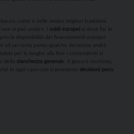
rbacco, come è nelle nostre migliori tradizioni.
i
non si può andare, i
soldi europei
si deve far in
prio la disponibilità dei finanziamenti europei
ché ad un certo punto qualche decisione andrà
dola per le lunghe alla fine i contendenti si
do della
stanchezza general
e. Il gioco è rischioso,
ché in ogni caso così si prendono
decisioni poco