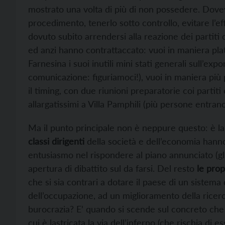
mostrato una volta di più di non possedere. Dove
procedimento, tenerlo sotto controllo, evitare l’e
dovuto subito arrendersi alla reazione dei partiti 
ed anzi hanno contrattaccato: vuoi in maniera p
Farnesina i suoi inutili mini stati generali sull’exp
comunicazione: figuriamoci!), vuoi in maniera più
il timing, con due riunioni preparatorie coi partiti
allargatissimi a Villa Pamphili (più persone entran
Ma il punto principale non è neppure questo: è l
classi dirigenti
della società e dell’economia hanno 
entusiasmo nel rispondere al piano annunciato (gl
apertura di dibattito sul da farsi. Del resto
le pro
che si sia contrari a dotare il paese di un sistema
dell’occupazione, ad un miglioramento della ricerc
burocrazia? E’ quando si scende sul concreto che 
cui è lastricata la via dell’inferno (che rischia di