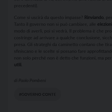
precedenti).
Come si uscirà da questo impasse?
Rinviando
, pe
Tanto il governo non si può cambiare, alle
elezion
modo di averli, poi si vedrà. Il problema è che pro
costringe ad arrivare a qualche conclusione, sic
presa. Gli strateghi da caminetto contano che tiran
sfiniscano e le scelte si possano fare approfittan
non solo perché non è detto che funzioni, ma per
utili
.
di
Paolo Pombeni
#GOVERNO CONTE