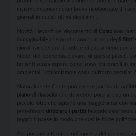
produrre spettacolo alla fine non può che dare el
insieme incaricando un bravo neolaureato di raccog
giornali in questi ultimi dieci anni.
Novità rilevanti nel documento di
Colao
non riusc
immaginabile che producano qualcosa degli
Stati
giorni, raccogliere di tutto e di più, almeno per
Nobel dell’economia e avanti di questo passo). Cos
brillanti senza sapere come sono realizzabili in It
ambientali” (chiamiamole così) piuttosto peculiari?
Naturalmente Conte può essere partito da un’
int
piano di rinascita
che dovrebbe poggiare su un bel 
piccole lotte che agitano una maggioranza con va
potrebbero
dribblare i partiti
facendo esprimere d
poggia il paese in modo che così le forze politi
Per portare a termine un’impresa del genere occ