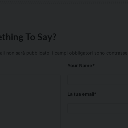
thing To Say?
mail non sarà pubblicato.
I campi obbligatori sono contrass
Your Name
*
La tua email
*