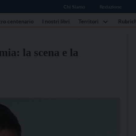
Chi Siamo
Redazione
stro centenario
I nostri libri
Territori
Rubric
mia: la scena e la