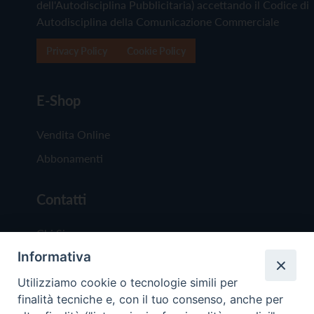
dell'Autodisciplina Pubblicitaria) accettando il Codice di
Autodisciplina della Comunicazione Commerciale
Privacy Policy
Cookie Policy
E-Shop
Vendita Online
Abbonamenti
Contatti
Chi Siamo
Informativa
Redazione
Scrivici
Utilizziamo cookie o tecnologie simili per
finalità tecniche e, con il tuo consenso, anche per