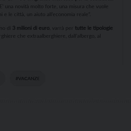
“E’ una novità molto forte, una misura che vuole
ghi e le città, un aiuto all’economia reale”.
eno di
3 milioni di euro
, varrà per
tutte le tipologie
rghiere che extraalberghiere, dall’albergo, al
#VACANZE