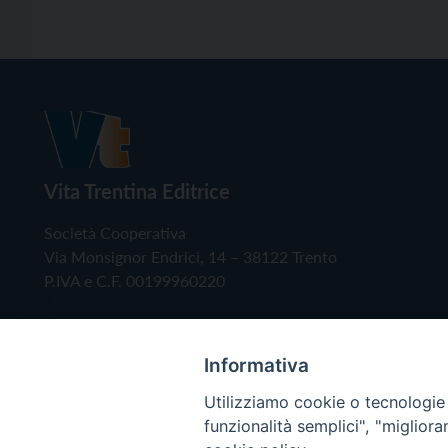
Vita Trentina Editrice
Società Cooperativa
Via Monsignor Endrici, 14 – 38122 Trento
P.IVA e C.F. 00199960220
Informativa
Utilizziamo cookie o tecnologie s
funzionalità semplici", "miglior