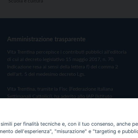
Scuola e cultura
Amministrazione trasparente
Vita Trentina percepisce i contributi pubblici all'editoria
di cui al decreto legislativo 15 maggio 2017, n. 70.
Indicazione resa ai sensi della lettera f) del comma 2
dell'art. 5 del medesimo decreto Lgs.
Vita Trentina, tramite la Fisc (Federazione Italiana
Settimanali Cattolici), ha aderito allo IAP (Istituto
dell'Autodisciplina Pubblicitaria) accettando il Codice di
Autodisciplina della Comunicazione Commerciale
imili per finalità tecniche e, con il tuo consenso, anche per 
Privacy Policy
Cookie Policy
amento dell'esperienza", "misurazione" e "targeting e pubbli