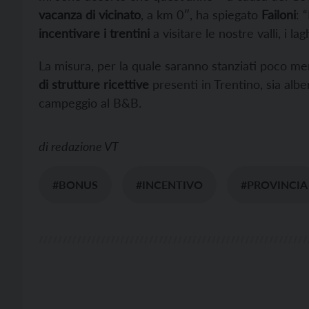
vacanza di vicinato
, a km 0″, ha spiegato
Failoni
: 
incentivare i trentini
a visitare le nostre valli, i la
La misura, per la quale saranno stanziati poco m
di strutture ricettive
presenti in Trentino, sia albe
campeggio al B&B.
di
redazione VT
#BONUS
#INCENTIVO
#PROVINCIA