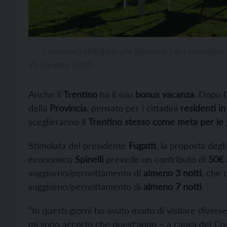
I sindacati chiedono più garanzie per i lavoratori n
25 Giugno 2020
Anche il
Trentino
ha il suo
bonus vacanza
. Dopo l
della
Provincia
, pensato per i cittadini
residenti in
sceglieranno il
Trentino stesso come meta per le
Stimolata del presidente
Fugatti
, la proposta degl
economico
Spinelli
prevede un contributo di
50€ 
soggiorno/pernottamento di
almeno 3 notti
, che 
soggiorno/pernottamento di
almeno 7 notti
.
“In questi giorni ho avuto modo di visitare divers
mi sono accorto che quest’anno – a causa del Co