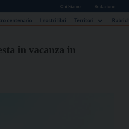
Chi Siamo
Redazione
stro centenario
I nostri libri
Territori
Rubric
esta in vacanza in