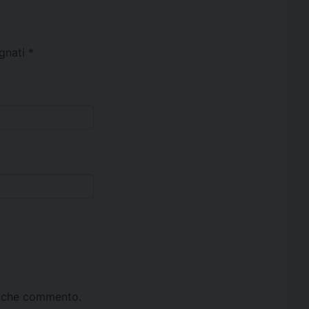
egnati
*
ta che commento.