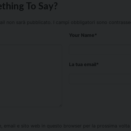
thing To Say?
mail non sarà pubblicato.
I campi obbligatori sono contrass
Your Name
*
La tua email
*
e, email e sito web in questo browser per la prossima vol