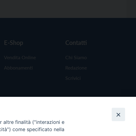
E-Shop
Contatti
Vendita Online
Chi Siamo
Abbonamenti
Redazione
Scrivici
altre finalità ("interazioni e
cità") come specificato nella