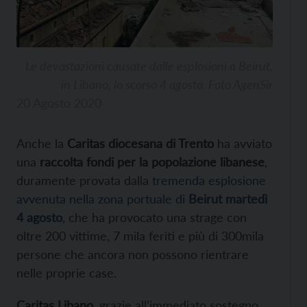
Le devastazioni causate dalle esplosioni a Beirut,
in Libano, lo scorso 4 agosto. Foto AgenSir
20 Agosto 2020
Anche la
Caritas diocesana di Trento
ha avviato
una
raccolta fondi per la popolazione libanese
,
duramente provata dalla
tremenda esplosione
avvenuta nella zona portuale di
Beirut
martedì
4 agosto
, che ha provocato una strage con
oltre 200 vittime, 7 mila feriti e più di 300mila
persone che ancora non possono rientrare
nelle proprie case.
Caritas Libano
, grazie all’immediato sostegno