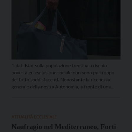
“I dati Istat sulla popolazione trentina a rischio
povertà ed esclusione sociale non sono purtroppo
del tutto soddisfacenti. Nonostante la ricchezza
generale della nostra Autonomia, a fronte di una
lieve flessione – dall’11% del 2024 al 10,8 del 2025 –
le persone che rischiano di finire in povertà in
Trentino restano almeno 58mila. Un esercito […]
ATTUALITÀ ECCLESIALE
Naufragio nel Mediterraneo, Forti