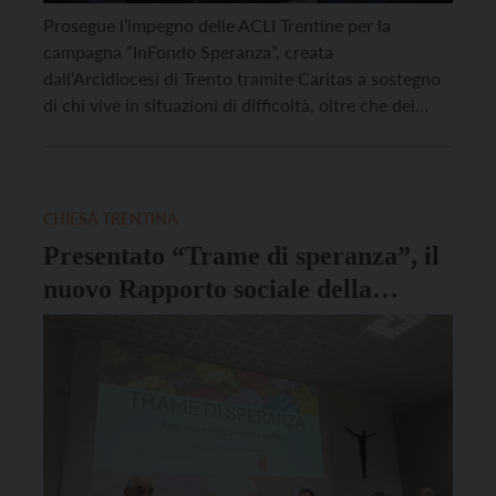
Prosegue l’impegno delle ACLI Trentine per la
campagna “InFondo Speranza”, creata
dall’Arcidiocesi di Trento tramite Caritas a sostegno
di chi vive in situazioni di difficoltà, oltre che dei
piccoli negozi alimentari locali, per aiutare gli almeno
58.000 trentini a rischio povertà (dati Caritas), circa
il 10% della popolazione provinciale, in un Trentino
dove aumentano le […]
CHIESA TRENTINA
Presentato “Trame di speranza”, il
nuovo Rapporto sociale della
Chiesa trentina