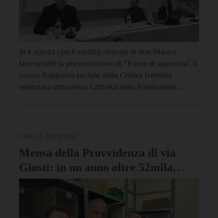
Si è aperta con il sentito ricordo di don Mauro
Leonardelli la presentazione di “Trame di speranza“, il
nuovo Rapporto sociale della Chiesa trentina
realizzato attraverso l’attività della Fondazione
Caritas Diocesana e della rete delle Caritas
parrocchiali attive sul territorio. “L’anno scorso don
Mauro era qui, e quanto ha fatto per i poveri è sotto
[…]
CHIESA TRENTINA
Mensa della Provvidenza di via
Giusti: in un anno oltre 52mila
pasti serviti grazie a 330 volontari