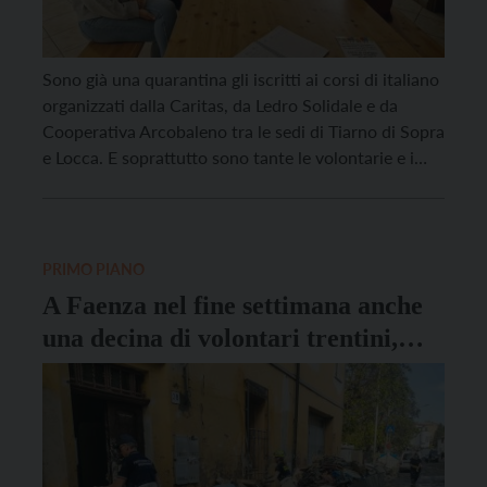
Sono già una quarantina gli iscritti ai corsi di italiano
organizzati dalla Caritas, da Ledro Solidale e da
Cooperativa Arcobaleno tra le sedi di Tiarno di Sopra
e Locca. E soprattutto sono tante le volontarie e i
volontari pronti a insegnare l’italiano, ex insegnanti
ma non solo: c’è anche qualche giovanissima che,
nata e cresciuta […]
PRIMO PIANO
A Faenza nel fine settimana anche
una decina di volontari trentini,
coordinati dalla Fondazione Caritas
Diocesana