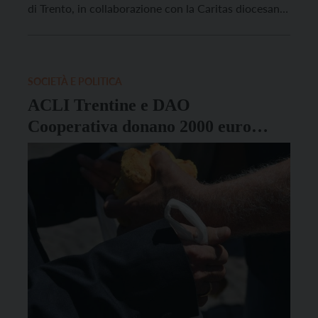
di Trento, in collaborazione con la Caritas diocesana,
hanno ritenuto opportuno riattivare il Piano freddo
2025-2026, a tutela delle persone senza dimora
presenti sul territorio. Fino a lunedì 2 febbraio,
l’accoglienza […]
SOCIETÀ E POLITICA
ACLI Trentine e DAO
Cooperativa donano 2000 euro
a “InFondo Speranza”