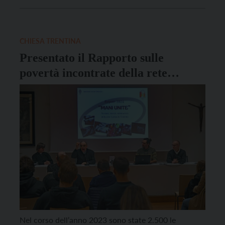
di Trento Lauro Tisi, della sindaca di Rovereto Giulia
Robol, dell’assessora comunale alla cura e al
benessere sociale Arianna Miorandi, di don Mauro
Leonardelli, delegato area […]
CHIESA TRENTINA
Presentato il Rapporto sulle
povertà incontrate della rete
Caritas trentina
Nel corso dell’anno 2023 sono state 2.500 le