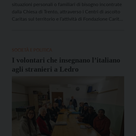
situazioni personali o familiari di bisogno incontrate
dalla Chiesa di Trento, attraverso i Centri di ascolto
Caritas sul territorio e l’attività di Fondazione Caritas
Diocesana (FCD). Poco meno di 800 i
volontari coinvolti, accanto a 70 operatori
professionisti di FCD. Sono solo alcuni dei dati
contenuti nel Rapporto annuale sulle povertà dal
SOCIETÀ E POLITICA
titolo “Mani unite”, presentato questa mattina […]
I volontari che insegnano l’italiano
agli stranieri a Ledro