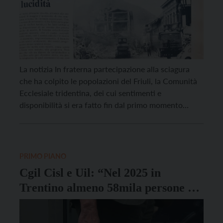
La notizia In fraterna partecipazione alla sciagura
che ha colpito le popolazioni del Friuli, la Comunità
Ecclesiale tridentina, dei cui sentimenti e
disponibilità si era fatto fin dal primo momento
interprete il nostro Arcivescovo presso il Pastore di
Udine, intende ora rendere concreta la propria
solidarietà con opere che possano riuscire di
sollecita utilità ai […]
PRIMO PIANO
Cgil Cisl e Uil: “Nel 2025 in
Trentino almeno 58mila persone a
rischio povertà”