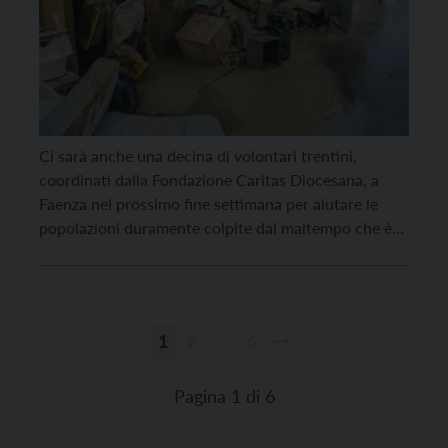
Ci sarà anche una decina di volontari trentini,
coordinati dalla Fondazione Caritas Diocesana, a
Faenza nel prossimo fine settimana per aiutare le
popolazioni duramente colpite dal maltempo che è
tornato a flagellare il Centro Italia e in particolare
l’Emilia Romagna. I volontari, provenienti da zone
diverse del Trentino, partiranno nella serata
di venerdì 27 settembre per operare nelle giornate
1
2
…
6
di sabato […]
Paginazione
degli
Pagina 1 di 6
articoli