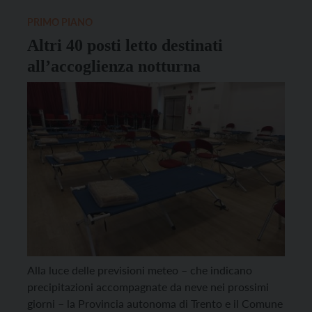
nei loro paesi, assoggettandoli a misure sempre più
restrittive destinate […]
PRIMO PIANO
Altri 40 posti letto destinati
all’accoglienza notturna
Alla luce delle previsioni meteo – che indicano
precipitazioni accompagnate da neve nei prossimi
giorni – la Provincia autonoma di Trento e il Comune