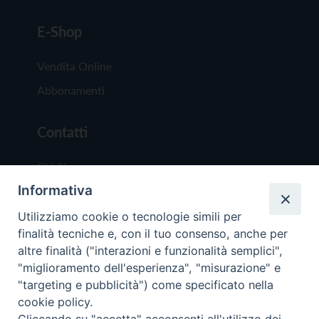
E-Shop
Vendita Online
Abbonamenti
Contatti
Chi Siamo
Informativa
Redazione
Scrivici
Utilizziamo cookie o tecnologie simili per
finalità tecniche e, con il tuo consenso, anche per
altre finalità ("interazioni e funzionalità semplici",
"miglioramento dell'esperienza", "misurazione" e
"targeting e pubblicità") come specificato nella
cookie policy.
Copyright © 2019 - Tutti i diritti riservati - Vit