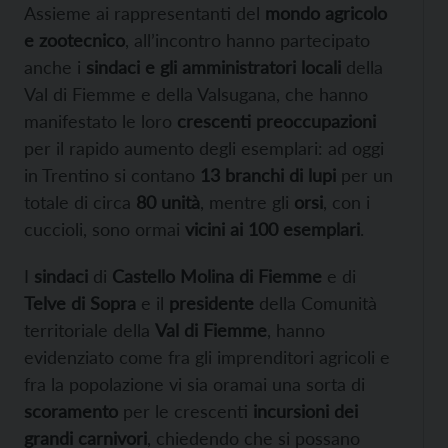
Assieme ai rappresentanti del
mondo agricolo
e zootecnico
, all’incontro hanno partecipato
anche i
sindaci e gli amministratori locali
della
Val di Fiemme e della Valsugana, che hanno
manifestato le loro
crescenti preoccupazioni
per il rapido aumento degli esemplari: ad oggi
in Trentino si contano
13 branchi di lupi
per un
totale di circa
80 unità
, mentre gli
orsi
, con i
cuccioli, sono ormai
vicini ai 100 esemplari
.
I
sindaci
di
Castello Molina di Fiemme
e di
Telve di Sopra
e il
presidente
della Comunità
territoriale della
Val di Fiemme
, hanno
evidenziato come fra gli imprenditori agricoli e
fra la popolazione vi sia oramai una sorta di
scoramento
per le crescenti
incursioni dei
grandi carnivori
, chiedendo che si possano