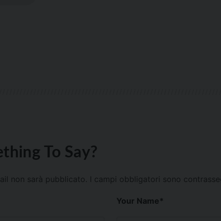
thing To Say?
mail non sarà pubblicato.
I campi obbligatori sono contrass
Your Name
*