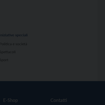
Iniziative speciali
Politica e società
Spettacoli
Sport
E-Shop
Contatti