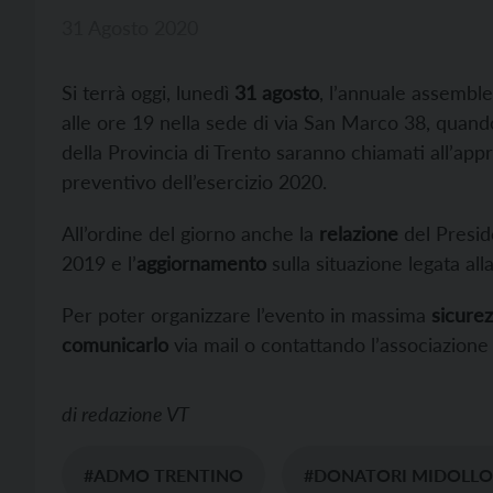
31 Agosto 2020
Si terrà oggi, lunedì
31 agosto
, l’annuale assemble
alle ore 19 nella sede di via San Marco 38, quando 
della Provincia di Trento saranno chiamati all’app
preventivo dell’esercizio 2020.
All’ordine del giorno anche la
relazione
del Preside
2019 e l’
aggiornamento
sulla situazione legata all
Per poter organizzare l’evento in massima
sicure
comunicarlo
via mail o contattando l’associazion
di
redazione VT
#ADMO TRENTINO
#DONATORI MIDOLLO