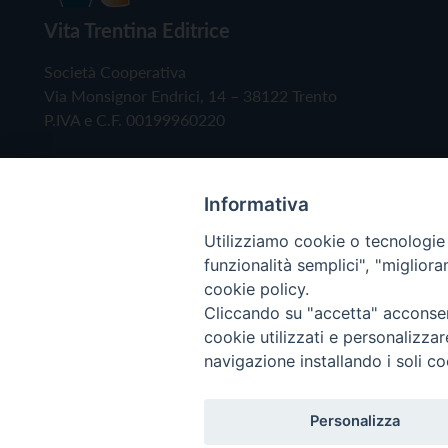
Vita Trentina Editrice
Società Cooperativa
Via Monsignor Endrici, 14 – 38122 Trento
P.IVA e C.F. 00199960220
Informativa
Utilizziamo cookie o tecnologie s
funzionalità semplici", "miglior
cookie policy.
Cliccando su "accetta" acconsent
Copyright © 2019 - Tutti i diritti riservati - Vita
cookie utilizzati e personalizza
navigazione installando i soli co
Privacy Policy
Personalizza