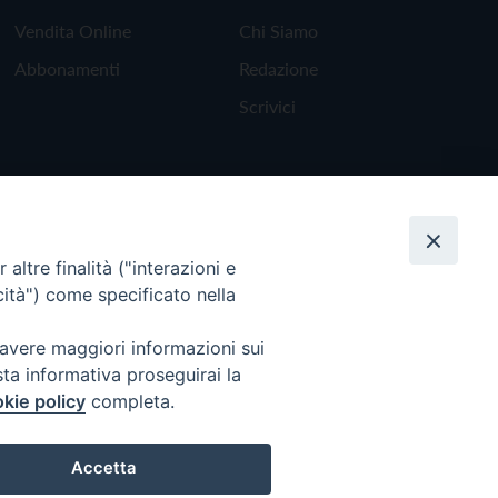
Vendita Online
Chi Siamo
Abbonamenti
Redazione
Scrivici
altre finalità ("interazioni e
cità") come specificato nella
 avere maggiori informazioni sui
sta informativa proseguirai la
kie policy
completa.
Torna all'inizio
Accetta