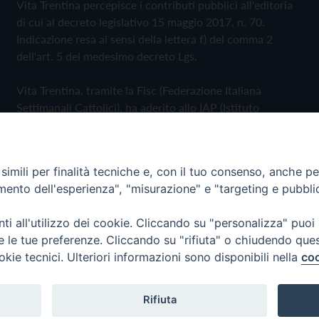
Vita Trentina percepisce i contributi pubblici all'editoria
di cui al decreto legislativo 15 maggio 2017, n. 70.
Indicazione resa ai sensi della lettera f) del comma 2
dell'art. 5 del medesimo decreto Lgs.
Vita Trentina, tramite la Fisc (Federazione Italiana
Settimanali Cattolici), ha aderito allo IAP (Istituto
dell'Autodisciplina Pubblicitaria) accettando il Codice di
Autodisciplina della Comunicazione Commerciale
imili per finalità tecniche e, con il tuo consenso, anche per 
Privacy Policy
Cookie Policy
amento dell'esperienza", "misurazione" e "targeting e pubbli
i all'utilizzo dei cookie. Cliccando su "personalizza" puoi
 Trentina Editrice
re le tue preferenze. Cliccando su "rifiuta" o chiudendo que
okie tecnici. Ulteriori informazioni sono disponibili nella
coo
Rifiuta