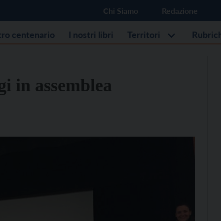
Chi Siamo
Redazione
stro centenario
I nostri libri
Territori
Rubric
i in assemblea