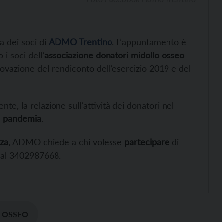
a dei soci di
ADMO Trentino
. L’appuntamento è
i soci dell’
associazione donatori midollo osseo
rovazione del rendiconto dell’esercizio 2019 e del
nte, la relazione sull’attività dei donatori nel
a
pandemia
.
zza
, ADMO chiede a chi volesse
partecipare
di
e al 3402987668.
 OSSEO