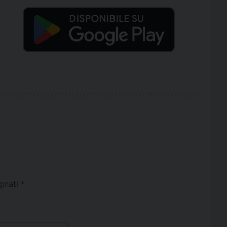
egnati
*