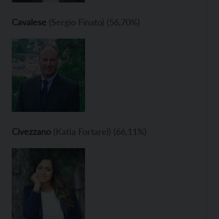
Cavalese
(Sergio Finato) (56,70%)
Civezzano
(Katia Fortarel) (66,11%)