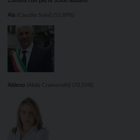
Comuni con più di 3.000 abitanti
Ala
(Claudio Soini) (51,89%)
Aldeno
(Alida Cramerotti) (72,55%)