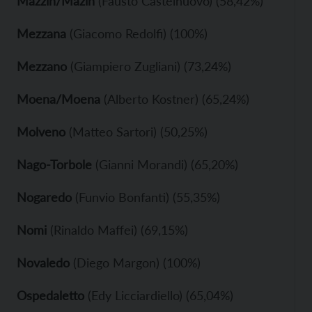
Mazzin/Mazin
(Fausto Castelnuovo) (58,42%)
Mezzana
(Giacomo Redolfi) (100%)
Mezzano
(Giampiero Zugliani) (73,24%)
Moena/Moena
(Alberto Kostner) (65,24%)
Molveno
(Matteo Sartori) (50,25%)
Nago-Torbole
(Gianni Morandi) (65,20%)
Nogaredo
(Funvio Bonfanti) (55,35%)
Nomi
(Rinaldo Maffei) (69,15%)
Novaledo
(Diego Margon) (100%)
Ospedaletto
(Edy Licciardiello) (65,04%)