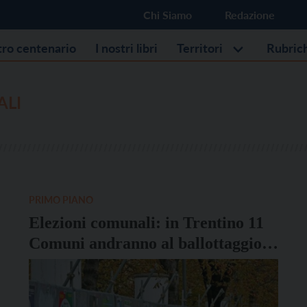
Chi Siamo
Redazione
stro centenario
I nostri libri
Territori
Rubric
LI
PRIMO PIANO
Elezioni comunali: in Trentino 11
Comuni andranno al ballottaggio
domenica 18 maggio