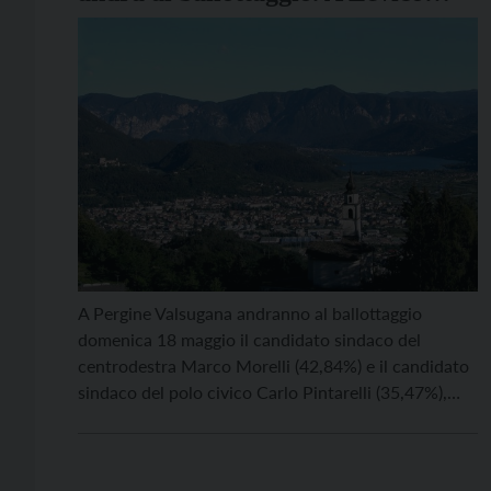
Terme invece confermato Beretta
A Pergine Valsugana andranno al ballottaggio
domenica 18 maggio il candidato sindaco del
centrodestra Marco Morelli (42,84%) e il candidato
sindaco del polo civico Carlo Pintarelli (35,47%),
lanciato dal sindaco uscente Roberto Oss Emer. Si
ferma al 21,70% delle preferenze, invece il
candidato del centrosinistra Alberto Frisanco. A