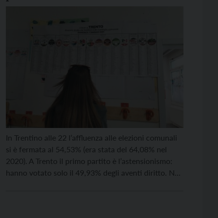
il primo partito è l’astensionismo
In Trentino alle 22 l’affluenza alle elezioni comunali
si è fermata al 54,53% (era stata del 64,08% nel
2020). A Trento il primo partito è l’astensionismo:
hanno votato solo il 49,93% degli aventi diritto. Nel
2020 il capoluogo aveva visto un’affluenza
del 60,98%. Nei Comuni sopra i 3.000 abitanti
hanno raggiunto un’affluenza relativamente alta