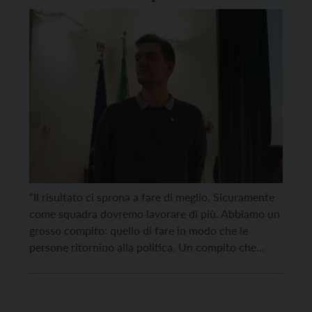
le persone alla politica”
“Il risultato ci sprona a fare di meglio. Sicuramente
come squadra dovremo lavorare di più. Abbiamo un
grosso compito: quello di fare in modo che le
persone ritornino alla politica. Un compito che
spetta a tutte le forze politiche”. Lo ha detto Andrea
Demarchi, candidato della lista “Prima Trento”,
sostenuta da Patt, La Civica e […]