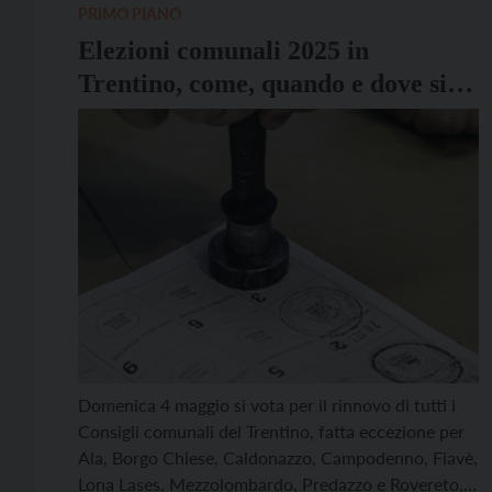
Levico è stato confermato con il 65,66% […]
PRIMO PIANO
Elezioni comunali 2025 in
Trentino, come, quando e dove si
vota
Domenica 4 maggio si vota per il rinnovo di tutti i
Consigli comunali del Trentino, fatta eccezione per
Ala, Borgo Chiese, Caldonazzo, Campodenno, Fiavè,
Lona Lases, Mezzolombardo, Predazzo e Rovereto, i