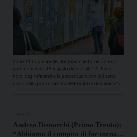
Sono 11 i Comuni del Trentino che torneranno al
voto domenica 18 maggio dalle 7 alle 22. Ecco i
nomi degli sfidanti e la percentuale con cui sono
usciti nella prima tornata elettorale di domenica 4
maggio. Arco Arianna Fiorio con 35,57% Alessandro
Amistadi con 29,71% Avio Ivano Fracchetti con
47,89% Federico Secchi con 30,19% […]
TRENTO
Andrea Demarchi (Prima Trento):
“Abbiamo il compito di far tornare