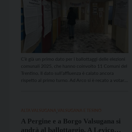
C’è già un primo dato per i ballottaggi delle elezioni
comunali 2025, che hanno coinvolto 11 Comuni del
Trentino. Il dato sull’affluenza è calato ancora
rispetto al primo turno. Ad Arco si è recato a votare
il 48,33% degli aventi diritto (57,91% nel primo
turno), ad Avio il 56,86% (67,14% nel primo turno),
a Borgo […]
ALTA VALSUGANA
,
VALSUGANA E TESINO
A Pergine e a Borgo Valsugana si
andrà al ballottaggio. A Levico