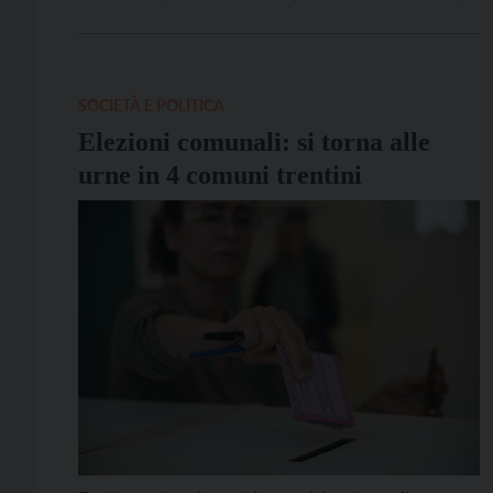
cui organi sono stati rinnovati nel 2024. Non si vota
anche nei Comuni di Capriana, Luserna e Madruzzo,
dove non sono state presentate candidature […]
SOCIETÀ E POLITICA
Elezioni comunali: si torna alle
urne in 4 comuni trentini