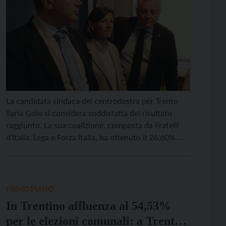
La candidata sindaca del centrodestra per Trento
Ilaria Goio si considera soddisfatta del risultato
raggiunto. La sua coalizione, composta da Fratelli
d’Italia, Lega e Forza Italia, ha ottenuto il 26,60%.
“Siamo partiti meno di due mesi fa. Sono molto
orgogliosa dei risultati che ha ottenuto la nostra
coalizione. Certo l’unità ci avrebbe sicuramente
aiutati un […]
PRIMO PIANO
In Trentino affluenza al 54,53%
per le elezioni comunali: a Trento