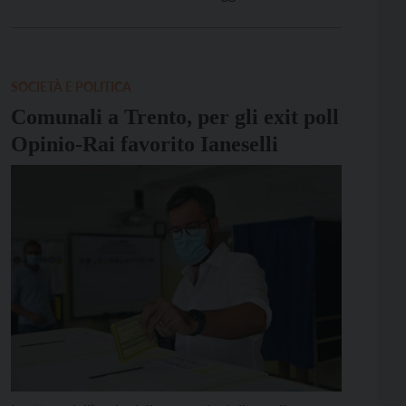
giunta avrebbe indicato il 4 maggio perché l’11
maggio coincide con l’adunata degli alpini a Biella.
Votare, invece, il 18 maggio avrebbe […]
SOCIETÀ E POLITICA
Comunali a Trento, per gli exit poll
Opinio-Rai favorito Ianeselli