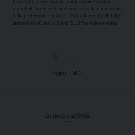
Ecco tutti i nuovi sindaci, comune per comune. Tra
parentesi il nome del sindaco eletto e la percentuale
delle preferenze ricevute. Comuni con più di 3.000
abitanti Ala (Claudio Soini) (51,89%) Aldeno (Alida
Cramerotti) (72,55%) Arco AL BALLOTTAGGIO
Alessandro Betta (34,40%) – Giacomo Bernardi
(23,50%) Avio AL BALLOTTAGGIO Ivano Fracchetti
(42,06%) – Marco Pilati […]
1
2
Paginazione
degli
Pagina 1 di 2
articoli
Le nostre attività