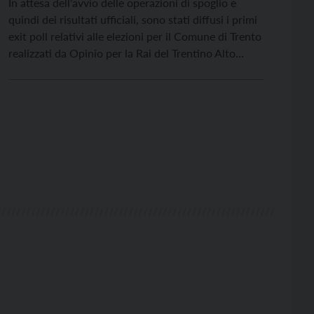
In attesa dell’avvio delle operazioni di spoglio e
quindi dei risultati ufficiali, sono stati diffusi i primi
exit poll relativi alle elezioni per il Comune di Trento
realizzati da Opinio per la Rai del Trentino Alto
Adige. Stando ai risultati del sondaggio il candidato
del centrosinistra Franco Ianeselli sarebbe
decisamente favorito, con un risultato che […]