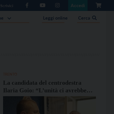
Accedi
Scrivici
he
Leggi online
Cerca
TRENTO
La candidata del centrodestra
Ilaria Goio: “L’unità ci avrebbe
sicuramente aiutati, ma abbiamo
fatto un ottimo risultato”