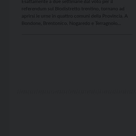
Esattamente a due settimane dal voto per il
referendum sul Biodistretto trentino, tornano ad
aprirsi le urne in quattro comuni della Provincia. A
Bondone, Brentonico, Nogaredo e Terragnolo
infatti, domenica 10 ottobre, dalle 7 alle 21, i
cittadini aventi diritto saranno chiamati ad eleggere
i primi cittadini e a rinnovare i consigli comunali.
Sfida aperta […]