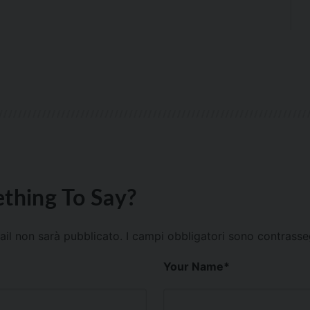
thing To Say?
mail non sarà pubblicato.
I campi obbligatori sono contrass
Your Name
*