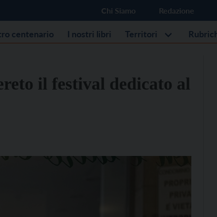
Chi Siamo
Redazione
stro centenario
I nostri libri
Territori
Rubric
eto il festival dedicato al