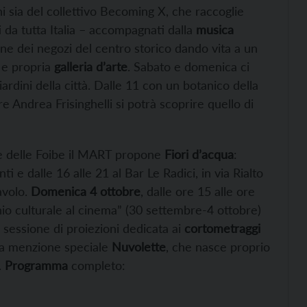
ni sia del collettivo Becoming X, che raccoglie
ti da tutta Italia – accompagnati dalla
musica
ine dei negozi del centro storico dando vita a un
a e propria
galleria d’arte
. Sabato e domenica ci
iardini della città. Dalle 11 con un botanico della
e Andrea Frisinghelli si potrà scoprire quello di
me delle Foibe il MART propone
Fiori d’acqua
:
i e dalle 16 alle 21 al Bar Le Radici, in via Rialto
avolo.
Domenica 4 ottobre
, dalle ore 15 alle ore
imonio culturale al cinema” (30 settembre-4 ottobre)
 sessione di proiezioni dedicata ai
cortometraggi
 la menzione speciale
Nuvolette
, che nasce proprio
.
Programma
completo: