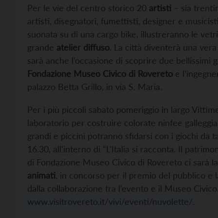
Per le vie del centro storico 20
artisti
– sia trenti
artisti, disegnatori, fumettisti, designer e musicis
suonata su di una cargo bike, illustreranno le vetr
grande
atelier diffuso
. La città diventerà una ver
sarà anche l’occasione di scoprire due bellissimi g
Fondazione Museo Civico di Rovereto
e l’ingegner
palazzo Betta Grillo, in via S. Maria.
Per i più piccoli sabato pomeriggio in largo Vitti
laboratorio per costruire colorate ninfee galleggiant
grandi e piccini potranno sfidarsi con i giochi da t
16.30, all’interno di “L’Italia si racconta. Il patr
di Fondazione Museo Civico di Rovereto ci sarà la
animati
, in concorso per il premio del pubblico e
dalla collaborazione tra l’evento e il Museo Civico
www.visitrovereto.it/vivi/eventi/nuvolette/
.