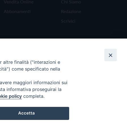
Vendita Online
Chi Siamo
Abbonamenti
Redazione
Scrivici
altre finalità ("interazioni e
cità") come specificato nella
 avere maggiori informazioni sui
sta informativa proseguirai la
kie policy
completa.
Torna all'inizio
Accetta