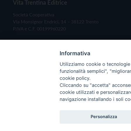
Vita Trentina Editrice
Società Cooperativa
Via Monsignor Endrici, 14 – 38122 Trento
P.IVA e C.F. 00199960220
Informativa
Utilizziamo cookie o tecnologie s
funzionalità semplici", "miglior
cookie policy.
Cliccando su "accetta" acconsent
Copyright © 2019 - Tutti i diritti riservati - Vita
cookie utilizzati e personalizza
navigazione installando i soli co
Privacy Policy
Personalizza