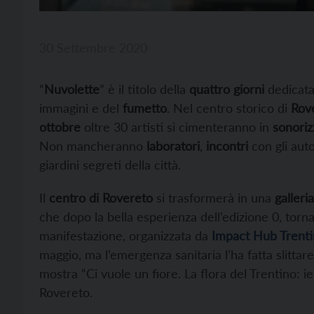
30 Settembre 2020
“
Nuvolette
” è il titolo della
quattro giorni
dedicata
immagini e del
fumetto
. Nel centro storico di
Rov
ottobre
oltre 30 artisti si cimenteranno in
sonoriz
Non mancheranno
laboratori
,
incontri
con gli aut
giardini segreti della città.
Il
centro di Rovereto
si trasformerà in una
galleria
che dopo la bella esperienza dell’edizione 0, torna
manifestazione, organizzata da
Impact Hub Trent
maggio, ma l’emergenza sanitaria l’ha fatta slittare
mostra “Ci vuole un fiore. La flora del Trentino: 
Rovereto.