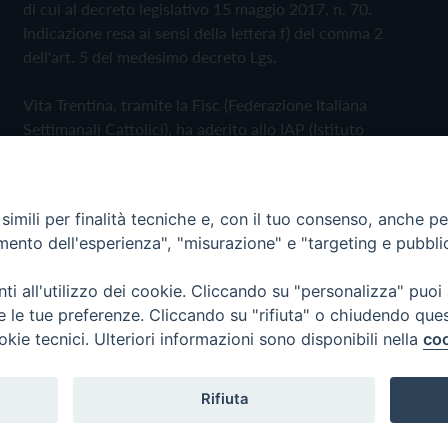
di cui al decreto legislativo 15 maggio 2017, n. 70.
Indicazione resa ai sensi della lettera f) del comma 2
dell'art. 5 del medesimo decreto Lgs.
Vita Trentina, tramite la Fisc (Federazione Italiana
Settimanali Cattolici), ha aderito allo IAP (Istituto
dell'Autodisciplina Pubblicitaria) accettando il Codice di
Autodisciplina della Comunicazione Commerciale
imili per finalità tecniche e, con il tuo consenso, anche per 
Privacy Policy
Cookie Policy
amento dell'esperienza", "misurazione" e "targeting e pubbli
i all'utilizzo dei cookie. Cliccando su "personalizza" puoi
 Trentina Editrice
re le tue preferenze. Cliccando su "rifiuta" o chiudendo que
okie tecnici. Ulteriori informazioni sono disponibili nella
coo
Rifiuta