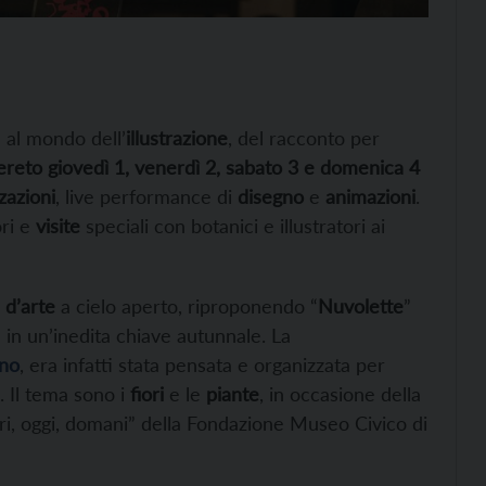
 al mondo dell’
illustrazione
, del racconto per
ereto
giovedì 1, venerdì 2, sabato 3 e domenica 4
zazioni
, live performance di
disegno
e
animazioni
.
ori e
visite
speciali con botanici e illustratori ai
 d’arte
a cielo aperto, riproponendo “
Nuvolette
”
 in un’inedita chiave autunnale. La
ino
, era infatti stata pensata e organizzata per
. Il tema sono i
fiori
e le
piante
, in occasione della
ieri, oggi, domani” della Fondazione Museo Civico di