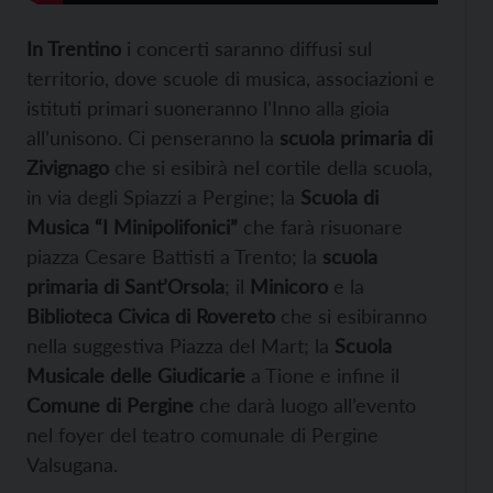
In Trentino
i concerti saranno diffusi sul
territorio, dove scuole di musica, associazioni e
istituti primari suoneranno l’Inno alla gioia
all’unisono. Ci penseranno la
scuola primaria di
Zivignago
che si esibirà nel cortile della scuola,
in via degli Spiazzi a Pergine; la
Scuola di
Musica “I Minipolifonici”
che farà risuonare
piazza Cesare Battisti a Trento; la
scuola
primaria di Sant’Orsola
; il
Minicoro
e la
Biblioteca Civica di Rovereto
che si esibiranno
nella suggestiva Piazza del Mart; la
Scuola
Musicale delle Giudicarie
a Tione e infine il
Comune di Pergine
che darà luogo all’evento
nel foyer del teatro comunale di Pergine
Valsugana.