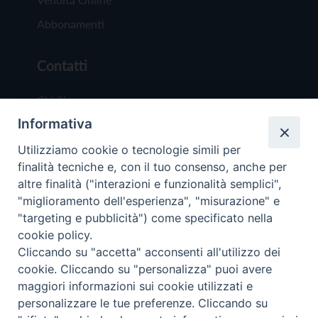
Abbonamenti
Contatti
Chi Siamo
Informativa
Redazione
Scrivici
Utilizziamo cookie o tecnologie simili per
finalità tecniche e, con il tuo consenso, anche per
altre finalità ("interazioni e funzionalità semplici",
"miglioramento dell'esperienza", "misurazione" e
"targeting e pubblicità") come specificato nella
cookie policy.
Copyright © 2019 - Tutti i diritti riservati - Vit
Cliccando su "accetta" acconsenti all'utilizzo dei
Trentina Editrice
cookie. Cliccando su "personalizza" puoi avere
maggiori informazioni sui cookie utilizzati e
Privacy Policy
personalizzare le tue preferenze. Cliccando su
Torna all'inizi