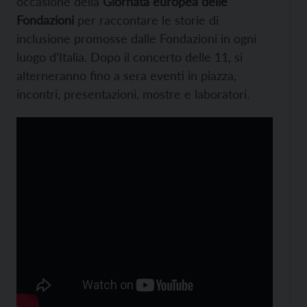
occasione della
Giornata europea delle
Fondazioni
per raccontare le storie di
inclusione promosse dalle Fondazioni in ogni
luogo d’Italia. Dopo il concerto delle 11, si
alterneranno fino a sera eventi in piazza,
incontri, presentazioni, mostre e laboratori.