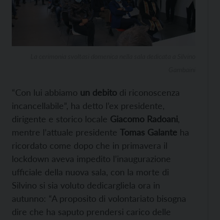
La cerimonia svoltasi domenica nella sala dedicata a Silvino
Gambaini
“Con lui abbiamo
un debito
di riconoscenza
incancellabile”, ha detto l’ex presidente,
dirigente e storico locale
Giacomo Radoani
,
mentre l’attuale presidente
Tomas Galante
ha
ricordato come dopo che in primavera il
lockdown aveva impedito l’inaugurazione
ufficiale della nuova sala, con la morte di
Silvino si sia voluto dedicargliela ora in
autunno: “A proposito di volontariato bisogna
dire che ha saputo prendersi carico delle