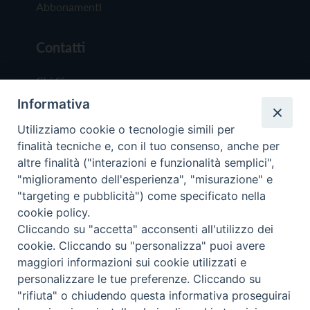
Abbonamenti
Contatti
Chi Siamo
Informativa
Redazione
Scrivici
Utilizziamo cookie o tecnologie simili per
finalità tecniche e, con il tuo consenso, anche per
altre finalità ("interazioni e funzionalità semplici",
"miglioramento dell'esperienza", "misurazione" e
"targeting e pubblicità") come specificato nella
cookie policy.
Copyright © 2019 - Tutti i diritti riservati - Vit
Cliccando su "accetta" acconsenti all'utilizzo dei
Trentina Editrice
cookie. Cliccando su "personalizza" puoi avere
maggiori informazioni sui cookie utilizzati e
Privacy Policy
personalizzare le tue preferenze. Cliccando su
Torna all'inizi
"rifiuta" o chiudendo questa informativa proseguirai