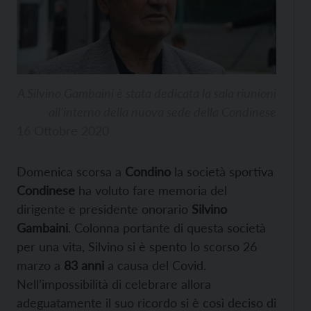
A Silvino Gambaini è stata dedicata la sala riunioni
all’interno della nuova sede della Condinese
16 Ottobre 2020
Domenica scorsa a
Condino
la società sportiva
Condinese
ha voluto fare memoria del
dirigente e presidente onorario
Silvino
Gambaini
. Colonna portante di questa società
per una vita, Silvino si è spento lo scorso 26
marzo a
83 anni
a causa del Covid.
Nell’impossibilità di celebrare allora
adeguatamente il suo ricordo si è così deciso di