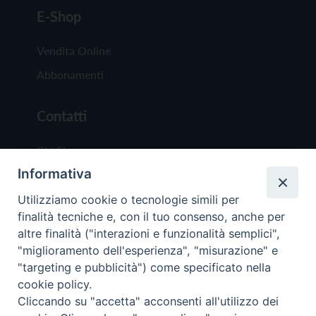
E-Shop
Vendita Online
Abbonamenti
Contatti
Chi Siamo
Informativa
Redazione
Scrivici
Utilizziamo cookie o tecnologie simili per
finalità tecniche e, con il tuo consenso, anche per
altre finalità ("interazioni e funzionalità semplici",
"miglioramento dell'esperienza", "misurazione" e
"targeting e pubblicità") come specificato nella
cookie policy.
Copyright © 2019 - Tutti i diritti riservati - Vit
Cliccando su "accetta" acconsenti all'utilizzo dei
Trentina Editrice