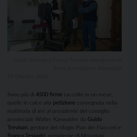
Guido Trevisan e Franco Tessadri consegnano le
firme al presidente Kaswalder
29 Ottobre 2020
Sono più di
4500 firme
raccolte in un mese,
quelle in calce alla
petizione
consegnata nella
mattinata di ieri al presidente del consiglio
provinciale Walter Kaswalder da
Guido
Trevisan
, gestore del rifugio Pian dei Fiacconi e
Franco Tessadri
, presidente di
Mountain