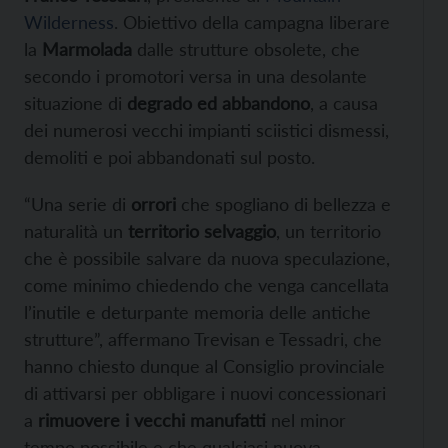
Wilderness
. Obiettivo della campagna liberare
la
Marmolada
dalle strutture obsolete, che
secondo i promotori versa in una desolante
situazione di
degrado ed abbandono
, a causa
dei numerosi vecchi impianti sciistici dismessi,
demoliti e poi abbandonati sul posto.
“Una serie di
orrori
che spogliano di bellezza e
naturalità un
territorio selvaggio
, un territorio
che è possibile salvare da nuova speculazione,
come minimo chiedendo che venga cancellata
l’inutile e deturpante memoria delle antiche
strutture”, affermano Trevisan e Tessadri, che
hanno chiesto dunque al Consiglio provinciale
di attivarsi per obbligare i nuovi concessionari
a
rimuovere i vecchi manufatti
nel minor
tempo possibile e che qualsiasi nuova