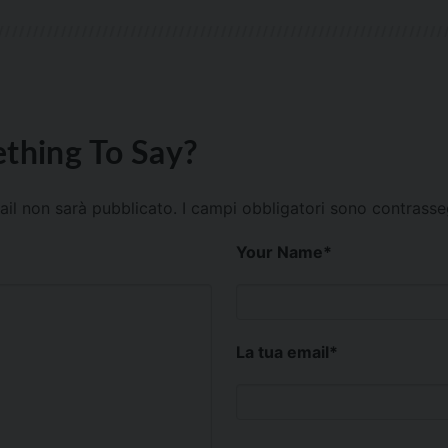
thing To Say?
mail non sarà pubblicato.
I campi obbligatori sono contrass
Your Name
*
La tua email
*