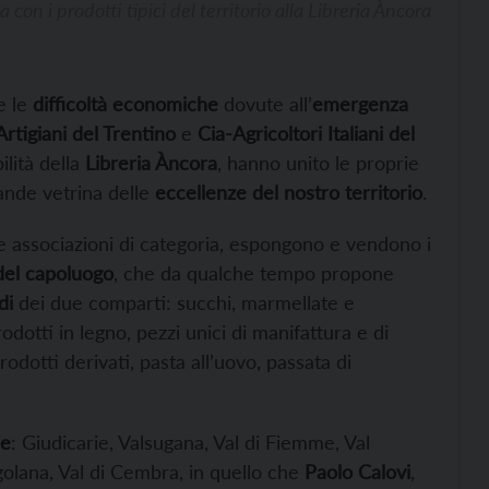
a con i prodotti tipici del territorio alla Libreria Àncora
e le
difficoltà economiche
dovute all’
emergenza
rtigiani del Trentino
e
Cia-Agricoltori Italiani del
lità della
Libreria Àncora
, hanno unito le proprie
ande vetrina delle
eccellenze del nostro territorio
.
 associazioni di categoria, espongono e vendono i
 del capoluogo
, che da qualche tempo propone
di
dei due comparti: succhi, marmellate e
dotti in legno, pezzi unici di manifattura e di
prodotti derivati, pasta all’uovo, passata di
le
: Giudicarie, Valsugana, Val di Fiemme, Val
igolana, Val di Cembra, in quello che
Paolo Calovi
,