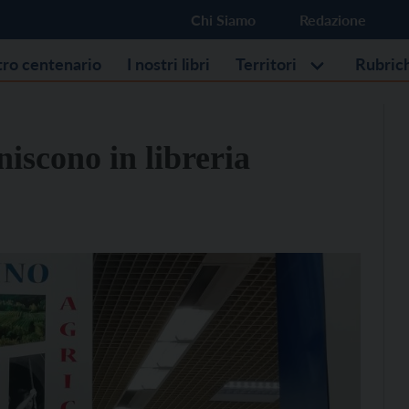
Chi Siamo
Redazione
stro centenario
I nostri libri
Territori
Rubric
iniscono in libreria