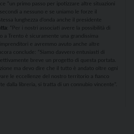
sce “un primo passo per ipotizzare altre situazioni
o secondi a nessuno e se uniamo le forze il
 stessa lunghezza d’onda anche il presidente
tta
: “Per i nostri associati avere la possibilità di
tro a Trento è sicuramente una grandissima
rsi imprenditori e avremmo avuto anche altre
 Àncora conclude: “Siamo davvero entusiasti di
ggettivamente breve un progetto di questa portata.
azione ma devo dire che il tutto è andato oltre ogni
vare le eccellenze del nostro territorio a fianco
 dalla libreria, si tratta di un connubio vincente”.