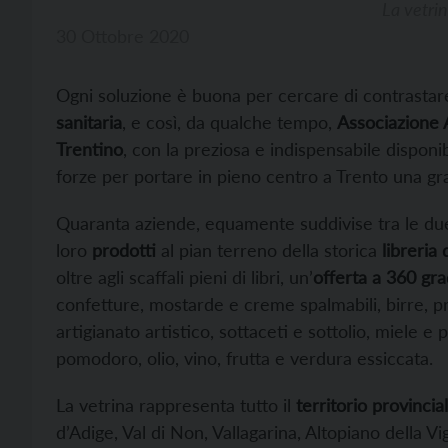
La vetrin
30 Ottobre 2020
Ogni soluzione è buona per cercare di contrastar
sanitaria
, e così, da qualche tempo,
Associazione A
Trentino
, con la preziosa e indispensabile disponibi
forze per portare in pieno centro a Trento una gr
Quaranta aziende, equamente suddivise tra le due
loro
prodotti
al pian terreno della storica
libreria
oltre agli scaffali pieni di libri, un’
offerta a 360 gra
confetture, mostarde e creme spalmabili, birre, pro
artigianato artistico, sottaceti e sottolio, miele e 
pomodoro, olio, vino, frutta e verdura essiccata.
La vetrina rappresenta tutto il
territorio provincia
d’Adige, Val di Non, Vallagarina, Altopiano della V