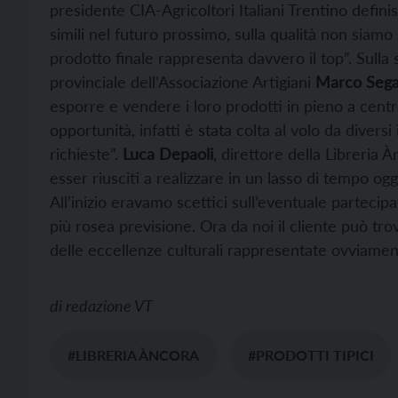
presidente CIA-Agricoltori Italiani Trentino defini
simili nel futuro prossimo, sulla qualità non siam
prodotto finale rappresenta davvero il top”. Sulla
provinciale dell’Associazione Artigiani
Marco Sega
esporre e vendere i loro prodotti in pieno a cen
opportunità, infatti è stata colta al volo da dive
richieste”.
Luca Depaoli
, direttore della Libreria
esser riusciti a realizzare in un lasso di tempo o
All’inizio eravamo scettici sull’eventuale partecip
più rosea previsione. Ora da noi il cliente può tro
delle eccellenze culturali rappresentate ovviamente
di
redazione VT
#LIBRERIA ÀNCORA
#PRODOTTI TIPICI