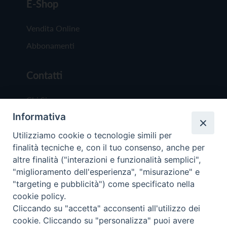
E-Shop
Vendita Online
Abbonamenti
Contatti
Chi Siamo
Informativa
Redazione
Scrivici
Utilizziamo cookie o tecnologie simili per
finalità tecniche e, con il tuo consenso, anche per
altre finalità ("interazioni e funzionalità semplici",
"miglioramento dell'esperienza", "misurazione" e
"targeting e pubblicità") come specificato nella
cookie policy.
Copyright © 2019 - Tutti i diritti riservati - Vit
Cliccando su "accetta" acconsenti all'utilizzo dei
Trentina Editrice
cookie. Cliccando su "personalizza" puoi avere