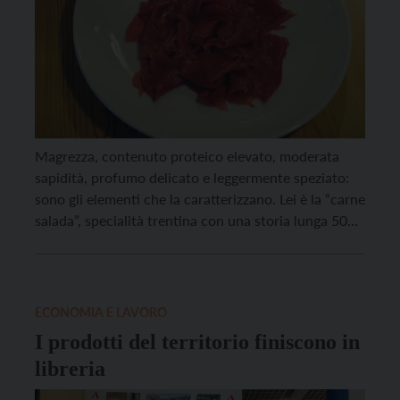
Magrezza, contenuto proteico elevato, moderata
sapidità, profumo delicato e leggermente speziato:
sono gli elementi che la caratterizzano. Lei è la “carne
salada”, specialità trentina con una storia lunga 500
anni, che da oggi, 2 ottobre, entra ufficialmente nel
registro europeo delle Indicazioni geografiche
protette (Igp). Un riconoscimento che è garanzia di
qualità e tutela per […]
ECONOMIA E LAVORO
I prodotti del territorio finiscono in
libreria