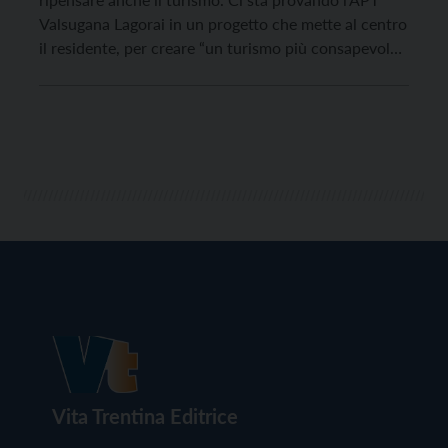
Valsugana Lagorai in un progetto che mette al centro
il residente, per creare “un turismo più consapevole,
eco-sostenibile e rispettoso dell’ambiente”. Lo ha
spiegato il presidente Denis Pasqualin in conferenza
stampa, oggi, sulla piattaforma “Zoom”. “Lago di
Caldonazzo, dove […]
Vita Trentina Editrice