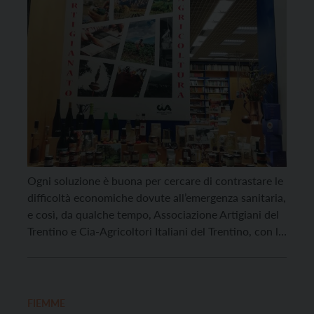
Ogni soluzione è buona per cercare di contrastare le
difficoltà economiche dovute all’emergenza sanitaria,
e così, da qualche tempo, Associazione Artigiani del
Trentino e Cia-Agricoltori Italiani del Trentino, con la
preziosa e indispensabile disponibilità della Libreria
Àncora, hanno unito le proprie forze per portare in
pieno centro a Trento una grande vetrina delle
eccellenze del nostro […]
FIEMME