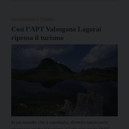
svolgerà infatti una giornata dedicata alla
conoscenza e all’approfondimento dei sapori della
zona che culminerà, grazie alla collaborazione con
VALSUGANA E TESINO
[…]
Così l’APT Valsugana Lagorai
ripensa il turismo
In un mondo che è cambiato, diventa necessario
ripensare anche il turismo. Ci sta provando l’APT