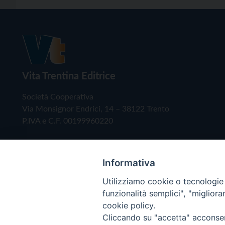
Vita Trentina Editrice
Società Cooperativa
Via Monsignor Endrici, 14 – 38122 Trento
P.IVA e C.F. 00199960220
Informativa
Utilizziamo cookie o tecnologie s
funzionalità semplici", "miglior
cookie policy.
Cliccando su "accetta" acconsent