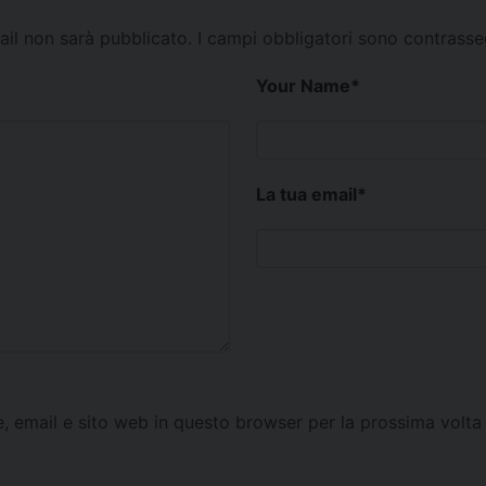
mail non sarà pubblicato.
I campi obbligatori sono contrass
Your Name
*
La tua email
*
e, email e sito web in questo browser per la prossima vol