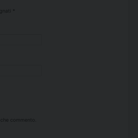
egnati
*
ta che commento.