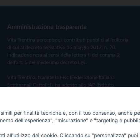
Amministrazione trasparente
Vita Trentina percepisce i contributi pubblici all'editoria
di cui al decreto legislativo 15 maggio 2017, n. 70.
Indicazione resa ai sensi della lettera f) del comma 2
dell'art. 5 del medesimo decreto Lgs.
Vita Trentina, tramite la Fisc (Federazione Italiana
Settimanali Cattolici), ha aderito allo IAP (Istituto
dell'Autodisciplina Pubblicitaria) accettando il Codice di
Autodisciplina della Comunicazione Commerciale
imili per finalità tecniche e, con il tuo consenso, anche per 
Privacy Policy
Cookie Policy
amento dell'esperienza", "misurazione" e "targeting e pubbli
i all'utilizzo dei cookie. Cliccando su "personalizza" puoi