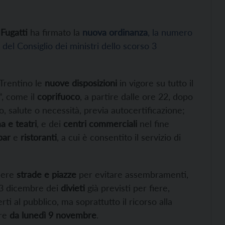
e
Fugatti
ha firmato la
nuova ordinanza
, la numero
del Consiglio dei ministri dello scorso 3
Trentino le
nuove disposizioni
in vigore su tutto il
”, come il
coprifuoco
, a partire dalle ore 22, dopo
ro, salute o necessità, previa autocertificazione;
a e teatri
, e dei
centri commerciali
nel fine
bar
e
ristoranti
, a cui è consentito il servizio di
udere
strade e piazze
per evitare assembramenti,
l 3 dicembre dei
divieti
già previsti per fiere,
rti al pubblico, ma soprattutto il ricorso alla
re
da lunedì 9 novembre
.