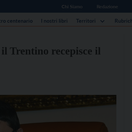
Chi Siamo
Redazione
stro centenario
I nostri libri
Territori
Rubric
l Trentino recepisce il