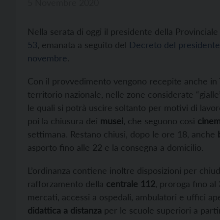
5 Novembre 2020
Nella serata di oggi il presidente della Provincial
53
, emanata a seguito del
Decreto del presidente 
novembre
.
Con il provvedimento vengono recepite anche in 
territorio nazionale, nelle zone considerate “gialle
le quali si potrà uscire soltanto per motivi di lavo
poi la chiusura dei
musei
, che seguono così
cinem
settimana. Restano chiusi, dopo le ore 18, anche
asporto fino alle 22 e la consegna a domicilio.
L’ordinanza contiene inoltre disposizioni per chi
rafforzamento della
centrale 112
, proroga fino a
mercati, accessi a ospedali, ambulatori e uffici ape
didattica a distanza
per le scuole superiori a parti