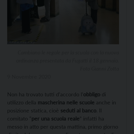
Cambiano le regole per la scuola con la nuova
ordinanza presentata da Fugatti il 18 gennaio.
Foto Gianni Zotta
9 Novembre 2020
Non ha trovato tutti d’accordo l’
obbligo
di
utilizzo della
mascherina nelle scuole
anche in
posizione statica, cioè
seduti al banco
. Il
comitato “
per una scuola reale
” infatti ha
messo in atto per questa mattina, primo giorno