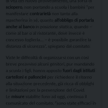
di vita del nuovo provvedimento, una sorta di
sciopero
, non portando a scuola i bambini “per
manifestare
contrarietà
non tanto alla
mascherina in sé, quanto
all’obbligo di portarla
anche al banco
in posizione statica, quando –
come al bar o al ristorante, dove invece è
concesso toglierla… – è possibile garantire la
distanza di sicurezza”, spiegano dal comitato.
Viste le difficoltà di organizzarsi con un così
breve preavviso alcuni genitori, pur mandando
a scuola i figli, hanno apposto
fuori dagli istituti
cartelloni e palloncini
per richiedere il ritorno
alla situazione precedente, già ricca di obblighi
e limitazioni per la prevenzione del Covid.
Le
misure
stabilite fono ad oggi, continua il
comunicato del comitato, “sono state efficaci in