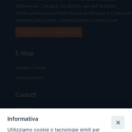
Settimanali Cattolici), ha aderito allo IAP (Istituto
dell'Autodisciplina Pubblicitaria) accettando il Codice di
Autodisciplina della Comunicazione Commerciale
Privacy Policy
Cookie Policy
E-Shop
Vendita Online
Abbonamenti
Contatti
Chi Siamo
Informativa
Redazione
Scrivici
Utilizziamo cookie o tecnologie simili per