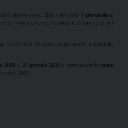
uello stesso anno,
Chiara incontra
il
giornalista e
ore
del Movimento dei Foc
o
lar
i. Giordani porta nel
ue i continenti. Vengono create anche la cittadella
.
zo 2008
. Il
27 gennaio 2015
è stata aperta la
causa
novembre 2019.