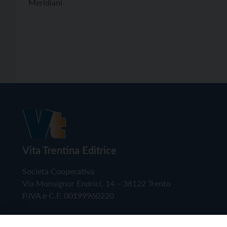
Meridiani
Vita Trentina Editrice
Società Cooperativa
Via Monsignor Endrici, 14 – 38122 Trento
P.IVA e C.F. 00199960220