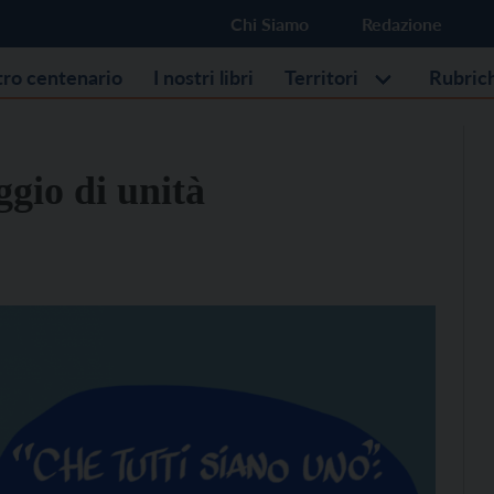
Chi Siamo
Redazione
stro centenario
I nostri libri
Territori
Rubric
gio di unità