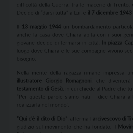
difficoltà della Guerra, tra le macerie di Trento
Decide
di “darsi tutta” a Lui,
e
il
7 dicembre 1943 si
Il
13 maggio 1944
un bombardamento particola
anche la casa dove Chiara
abita con i suoi gen
giovane decide di fermarsi
in città
.
In piazza Cap
luogo dove Chiara e le sue compagne vivono seco
bisogno.
Nella mente della ragazza rimane impressa un
illustratore Giorgio Romagnoni
,
che diventer
testamento di Gesù
, in cui chiede al Padre che tu
“
Per queste parole siamo nati – dice Chiara al
realizzarla nel mondo”.
“
Qui c’è il dito di Dio”
, afferma l’
arcivescovo di T
giudizio sul
m
ovimento che ha fondato, il
Movim