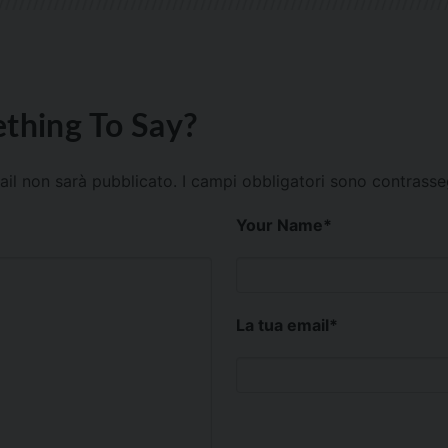
thing To Say?
mail non sarà pubblicato.
I campi obbligatori sono contrass
Your Name
*
La tua email
*