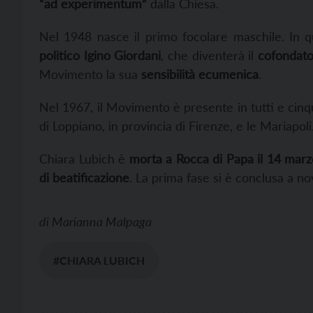
“ad experimentum”
dalla Chiesa.
Nel
1948 nasce il primo focolare maschile. In q
politico
Igino Giordani
, che diventerà
il
cofondat
Movimento la sua
sensibilità ecumenica
.
Nel 1967, il Movimento è presente in tutti e cinq
di Loppiano, in provincia di Firenze, e le Mariapoli
Chiara Lubich è
morta a Rocca di Papa il 14 mar
di beatificazione
. La prima fase si è conclusa a 
di
Marianna Malpaga
#CHIARA LUBICH