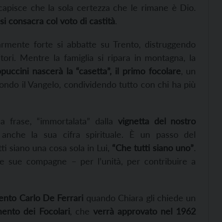
, capisce che la sola certezza
che le rimane
è Dio.
 consacra col voto di castità
.
rmente forte si abbatte
su Trento
, distruggendo
itori.
Mentre la famiglia si ripara in montagna, la
puccini nascerà la “casetta”, il primo focolare
, un
ndo il Vangelo, condividendo tutto con chi
ha
più
a frase
, “
immortalata” dalla
vignetta del nostro
à
anche
la sua cifra spirituale
. È un passo del
tti siano una cosa sola in Lui,
“Che tutti siano uno”
.
le sue compagne – per l’unità, per contribuire a
rento Carlo De Ferrari
quando Chiara gli chiede un
ento dei Focolari
,
che
verrà approvato nel 1962