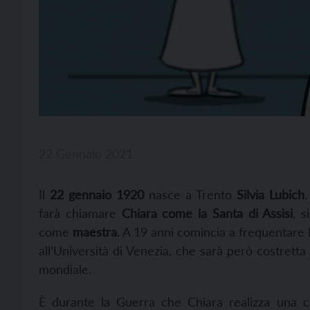
22 Gennaio 2021
Il
22 gennaio 1920
nasce
a Trento
Silvia Lubich
.
farà chiamare
Chiara come
la Santa
d
i
Assisi
,
si
come
maestra
.
A
19 anni comincia a frequentare 
a
ll’Università di
Venezia, che sarà però costretta
mondiale.
È
durante la Guerra che Chiara realizza una c