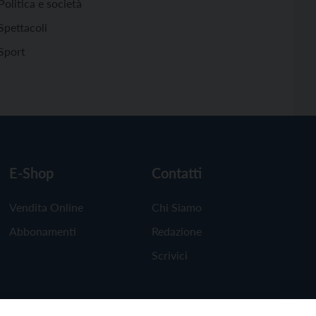
Politica e società
Spettacoli
Sport
E-Shop
Contatti
Vendita Online
Chi Siamo
Abbonamenti
Redazione
Scrivici