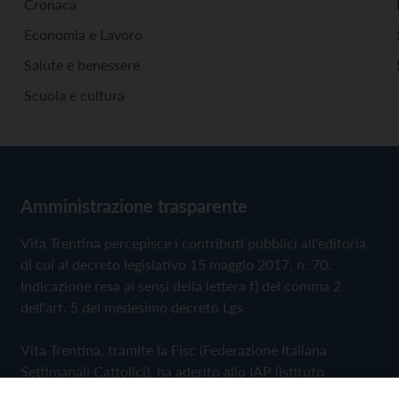
Cronaca
Economia e Lavoro
Salute e benessere
Scuola e cultura
Amministrazione trasparente
Vita Trentina percepisce i contributi pubblici all'editoria
di cui al decreto legislativo 15 maggio 2017, n. 70.
Indicazione resa ai sensi della lettera f) del comma 2
dell'art. 5 del medesimo decreto Lgs.
Vita Trentina, tramite la Fisc (Federazione Italiana
Settimanali Cattolici), ha aderito allo IAP (Istituto
dell'Autodisciplina Pubblicitaria) accettando il Codice di