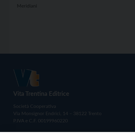
Meridiani
Vita Trentina Editrice
Società Cooperativa
Via Monsignor Endrici, 14 – 38122 Trento
P.IVA e C.F. 00199960220