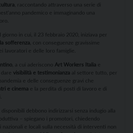
cultura
, raccontando attraverso una serie di
n quest’anno pandemico e immaginando una
oro.
 giorno in cui, il 23 febbraio 2020, iniziava per
da sofferenza
, con conseguenze gravissime
ei lavoratori e delle loro famiglie.
ntino
, a cui aderiscono
Art Workers Italia
e
i dare
visibilità e testimonianza
al settore tutto, per
a pandemia e delle conseguenze gravi che
tri e cinema
e la perdita di posti di lavoro e di
.
 disponibili debbono indirizzarsi senza indugio alla
roduttiva – spiegano i promotori, chiedendo
i nazionali e locali sulla necessità di interventi non