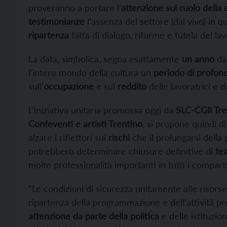
proveranno a portare l’
attenzione sul ruolo della 
testimonianze
l’assenza del settore (dal vivo) i
ripartenza
fatta di dialogo, riforme e tutela del lav
La data, simbolica, segna esattamente
un anno
dal
l’intero mondo della cultura un
periodo di profon
sull’
occupazione
e sul
reddito
delle lavoratrici e d
L’iniziativa unitaria promossa oggi da
SLC-CGIl Tre
Confeventi
e artisti Trentino
, si propone quindi d
alzare i riflettori sui
rischi
che il prolungarsi dell
potrebbero determinare chiusure definitive di
tea
molte professionalità importanti in tutti i comparti
“Le condizioni di sicurezza unitamente alle risorse
ripartenza della programmazione e dell’attività p
attenzione da parte della politica
e delle istituzion