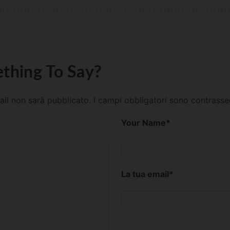
thing To Say?
mail non sarà pubblicato.
I campi obbligatori sono contrass
Your Name
*
La tua email
*