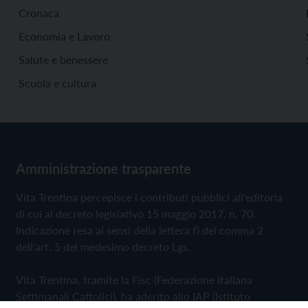
Cronaca
Economia e Lavoro
Salute e benessere
Scuola e cultura
Amministrazione trasparente
Vita Trentina percepisce i contributi pubblici all'editoria
di cui al decreto legislativo 15 maggio 2017, n. 70.
Indicazione resa ai sensi della lettera f) del comma 2
dell'art. 5 del medesimo decreto Lgs.
Vita Trentina, tramite la Fisc (Federazione Italiana
Settimanali Cattolici), ha aderito allo IAP (Istituto