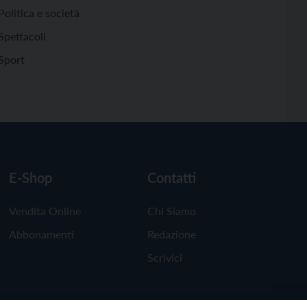
Politica e società
Spettacoli
Sport
E-Shop
Contatti
Vendita Online
Chi Siamo
Abbonamenti
Redazione
Scrivici