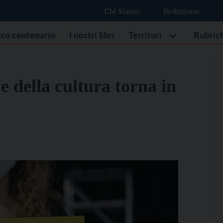
Chi Siamo
Redazione
stro centenario
I nostri libri
Territori
Rubric
e della cultura torna in