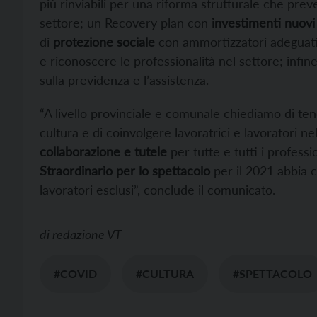
più rinviabili per una riforma strutturale che pre
settore; un Recovery plan con
investimenti nuovi 
di
protezione sociale
con ammortizzatori adeguati 
e riconoscere le professionalità nel settore; infin
sulla previdenza e l’assistenza.
“A livello provinciale e comunale chiediamo di ten
cultura e di coinvolgere lavoratrici e lavoratori 
collaborazione e tutele
per tutte e tutti i professi
Straordinario per lo spettacolo
per il 2021 abbia cr
lavoratori esclusi”, conclude il comunicato.
di
redazione VT
#COVID
#CULTURA
#SPETTACOLO