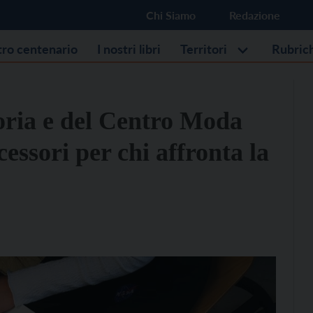
Chi Siamo
Redazione
stro centenario
I nostri libri
Territori
Rubric
ttoria e del Centro Moda
essori per chi affronta la