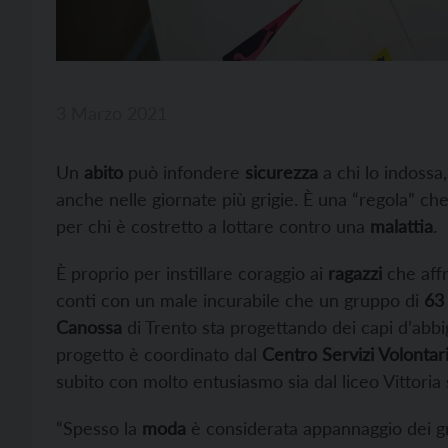
3 Marzo 2021
Un
abito
può infondere
sicurezza
a chi lo indoss
anche nelle giornate più grigie. È una “regola” che
per chi è costretto a lottare contro una
malattia
.
È proprio per instillare coraggio ai
ragazzi
che aff
conti con un male incurabile che un gruppo di
63
Canossa
di Trento sta progettando dei capi d’abbig
progetto è coordinato dal
Centro Servizi Volontar
subito con molto entusiasmo sia dal liceo Vittori
“Spesso la
moda
è considerata appannaggio dei gran