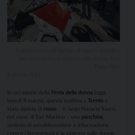
Il sindaco Ianeselli dipinge di rossa la simbolica
panchina contro la violenza sulle donne. Foto
Paolo Piffer
8 Marzo 2021
In occasione della
Festa della donna
(oggi,
lunedì 8 marzo), questa mattina a
Trento
è
stata dipinta di
rosso
– in largo Nazario Sauro,
nel rione di San Martino – una
panchina
,
simbolo di sensibilizzazione e informazione
contro i femminicidi e la violenza sulle donne.