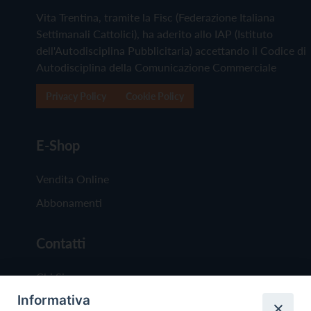
Vita Trentina, tramite la Fisc (Federazione Italiana
Settimanali Cattolici), ha aderito allo IAP (Istituto
dell'Autodisciplina Pubblicitaria) accettando il Codice di
Autodisciplina della Comunicazione Commerciale
Privacy Policy
Cookie Policy
E-Shop
Vendita Online
Abbonamenti
Contatti
Chi Siamo
Informativa
Redazione