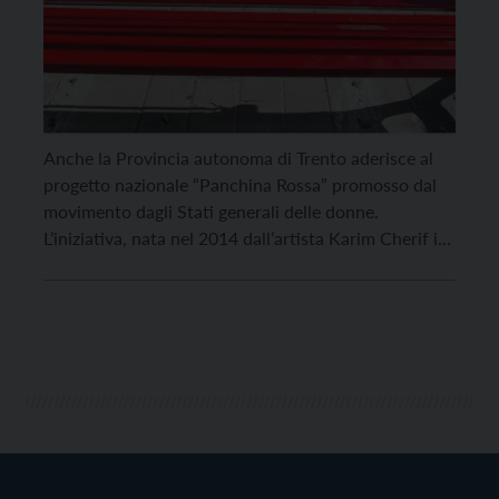
Anche la Provincia autonoma di Trento aderisce al
progetto nazionale “Panchina Rossa” promosso dal
movimento dagli Stati generali delle donne.
L’iniziativa, nata nel 2014 dall’artista Karim Cherif in
collaborazione con l’Associazione Acmos e il comune
di Torino, punta a coinvolgere gli enti facendo loro
installare, sul proprio territorio o nella propria sede,
una panchina rossa, […]