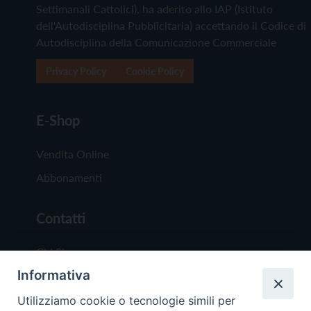
Settimanali Cattolici), ha aderito allo IAP (Istituto
dell'Autodisciplina Pubblicitaria) accettando il Codice di
Autodisciplina della Comunicazione Commerciale
Privacy Policy
Cookie Policy
E-Shop
Vendita Online
Abbonamenti
Contatti
Chi Siamo
Informativa
Redazione
Scrivici
Utilizziamo cookie o tecnologie simili per