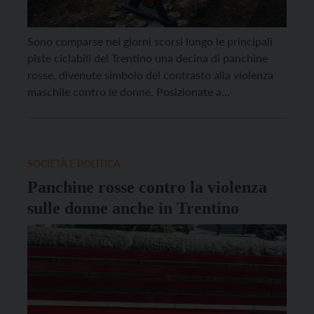
Sono comparse nei giorni scorsi lungo le principali
piste ciclabili del Trentino una decina di panchine
rosse, divenute simbolo del contrasto alla violenza
maschile contro le donne. Posizionate a
Mezzocorona, Lavis, Mattarello, Borgo Sacco, Avio,
Loppio, Linfano di Arco, Sarche, Canale di pergine,
Borgo Valsugana, le installazioni si ricollegano al
progetto nazionale ‘Panchina rossa’, volto a […]
SOCIETÀ E POLITICA
Panchine rosse contro la violenza
sulle donne anche in Trentino