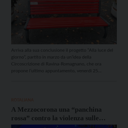
Arriva alla sua conclusione il progetto “Alla luce del
giorno“, partito in marzo da un’idea della
Circoscrizione di Ravina-Romagnano, che ora
propone l’ultimo appuntamento, venerdì 25
novembre, alle 16, con l’inaugurazione di una
panchina rossa alle scuole elementari di Ravina. La
cittadinanza è invitata per un momento di riflessione
collettiva, con letture a tema a […]
ROTALIANA
A Mezzocorona una “panchina
rossa” contro la violenza sulle
donne