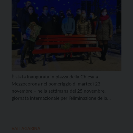
È stata inaugurata in piazza della Chiesa a
Mezzocorona nel pomeriggio di martedì 23
novembre – nella settimana del 25 novembre,
giornata internazionale per l’eliminazione della
violenza contro le donne – la “panchina rossa”
posizionata dal Comune rotaliano per ribadire con
forza il no alla violenza sulle donne ed esprimere un
messaggio a favore delle […]
VALLAGARINA