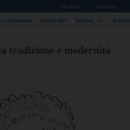
Chi Siamo
Redazione
stro centenario
I nostri libri
Territori
Rubric
tra tradizione e modernità