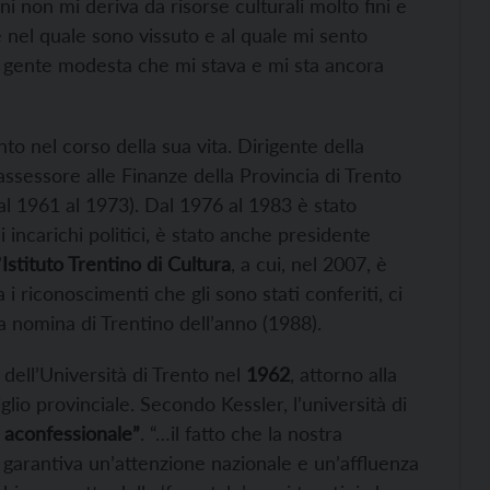
i non mi deriva da risorse culturali molto fini e
 nel quale sono vissuto e al quale mi sento
 gente modesta che mi stava e mi sta ancora
to nel corso della sua vita. Dirigente della
assessore alle Finanze della Provincia di Trento
dal 1961 al 1973). Dal 1976 al 1983 è stato
 incarichi politici, è stato anche presidente
’
Istituto Trentino di Cultura
, a cui, nel 2007, è
 i riconoscimenti che gli sono stati conferiti, ci
 la nomina di Trentino dell’anno (1988).
dell’Università di Trento nel
1962
, attorno alla
io provinciale. Secondo Kessler, l’università di
 e aconfessionale”
. “…il fatto che la nostra
ci garantiva un’attenzione nazionale e un’affluenza