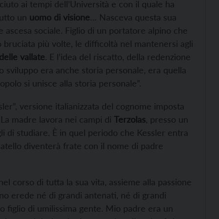
iuto ai tempi dell’Università e con il quale ha
tutto un
uomo di visione
… Nasceva questa sua
e ascesa sociale. Figlio di un portatore alpino che
 bruciata più volte, le difficoltà nel mantenersi agli
delle vallate
. E l’idea del riscatto, della redenzione
llo sviluppo era anche storia personale, era quella
popolo si unisce alla storia personale”.
ssler”, versione italianizzata del cognome imposta
a. La madre lavora nei campi di
Terzolas
, presso un
li di studiare. È in quel periodo che Kessler entra
ratello diventerà frate con il nome di padre
l corso di tutta la sua vita, assieme alla passione
ono erede né di grandi antenati, né di grandi
ono figlio di umilissima gente. Mio padre era un