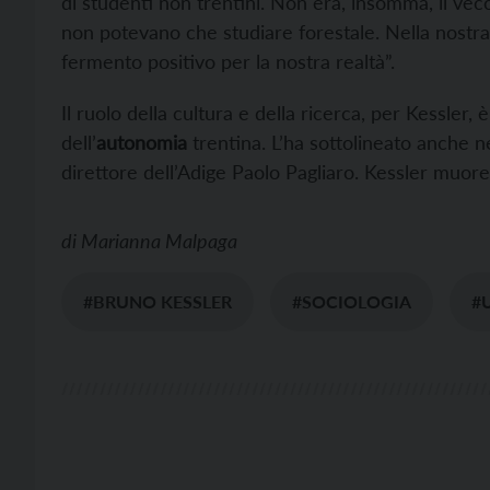
di studenti non trentini. Non era, insomma, il vecc
non potevano che studiare forestale. Nella nostra 
fermento positivo per la nostra realtà”.
Il ruolo della cultura e della ricerca, per Kessler,
dell’
autonomia
trentina. L’ha sottolineato anche ne
direttore dell’Adige Paolo Pagliaro. Kessler muore
di
Marianna Malpaga
#BRUNO KESSLER
#SOCIOLOGIA
#