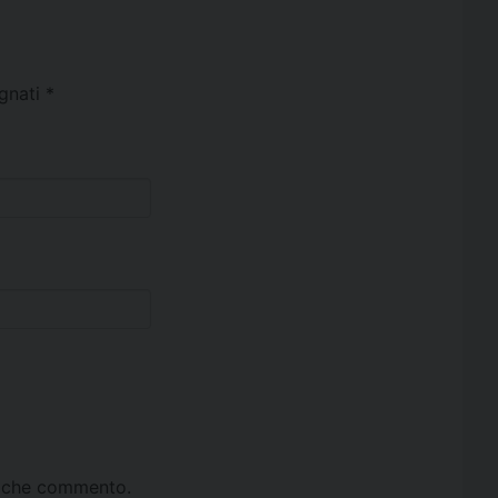
egnati
*
ta che commento.