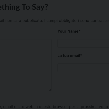
thing To Say?
mail non sarà pubblicato.
I campi obbligatori sono contrass
Your Name
*
La tua email
*
e, email e sito web in questo browser per la prossima vol