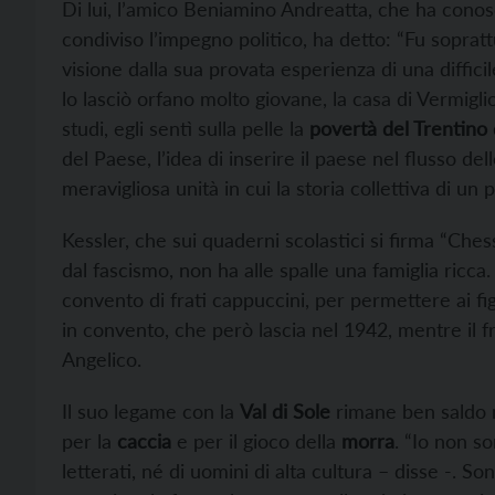
Di lui, l’amico Beniamino Andreatta, che ha conosc
condiviso l’impegno politico, ha detto: “Fu soprat
visione dalla sua provata esperienza di una difficil
lo lasciò orfano molto giovane, la casa di Vermiglio
studi, egli sentì sulla pelle la
povertà del Trentino 
del Paese, l’idea di inserire il paese nel flusso de
meravigliosa unità in cui la storia collettiva di un 
Kessler, che sui quaderni scolastici si firma “Che
dal fascismo, non ha alle spalle una famiglia ricc
convento di frati cappuccini, per permettere ai fig
in convento, che però lascia nel 1942, mentre il f
Angelico.
Il suo legame con la
Val di Sole
rimane ben saldo ne
per la
caccia
e per il gioco della
morra
. “Io non s
letterati, né di uomini di alta cultura – disse -. S