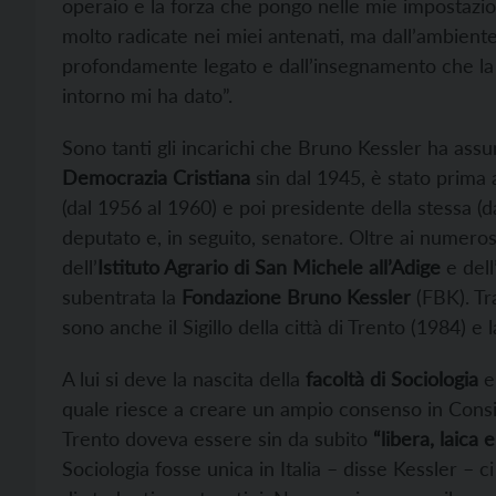
operaio e la forza che pongo nelle mie impostazion
molto radicate nei miei antenati, ma dall’ambiente
profondamente legato e dall’insegnamento che la
intorno mi ha dato”.
Sono tanti gli incarichi che Bruno Kessler ha assun
Democrazia Cristiana
sin dal 1945, è stato prima 
(dal 1956 al 1960) e poi presidente della stessa (
deputato e, in seguito, senatore. Oltre ai numerosi
dell’
Istituto Agrario di San Michele all’Adige
e dell
subentrata la
Fondazione Bruno Kessler
(FBK). Tra
sono anche il Sigillo della città di Trento (1984) e
A lui si deve la nascita della
facoltà di Sociologia
e 
quale riesce a creare un ampio consenso in Consigl
Trento doveva essere sin da subito
“libera, laica
Sociologia fosse unica in Italia – disse Kessler – 