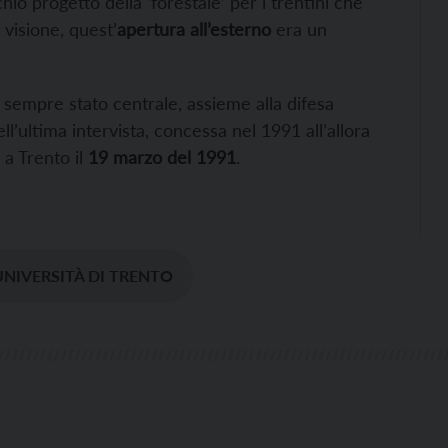
hio progetto della ‘forestale’ per i trentini che
visione, quest’
apertura all’esterno
era un
 è sempre stato centrale, assieme alla difesa
ll’ultima intervista, concessa nel 1991 all’allora
 a Trento il
19 marzo del 1991
.
UNIVERSITÀ DI TRENTO