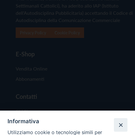
Settimanali Cattolici), ha aderito allo IAP (Istituto
dell'Autodisciplina Pubblicitaria) accettando il Codice di
Autodisciplina della Comunicazione Commerciale
Privacy Policy
Cookie Policy
E-Shop
Vendita Online
Abbonamenti
Contatti
Chi Siamo
Informativa
Redazione
Scrivici
Utilizziamo cookie o tecnologie simili per