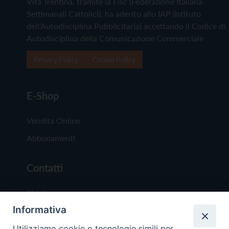
Vita Trentina, tramite la Fisc (Federazione Italiana
Settimanali Cattolici), ha aderito allo IAP (Istituto
dell'Autodisciplina Pubblicitaria) accettando il Codice di
Autodisciplina della Comunicazione Commerciale
Privacy Policy
Cookie Policy
E-Shop
Vendita Online
Abbonamenti
Contatti
Chi Siamo
Informativa
Redazione
Scrivici
Utilizziamo cookie o tecnologie simili per