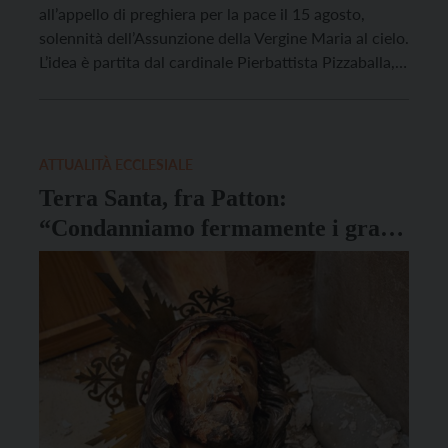
all’appello di preghiera per la pace il 15 agosto,
solennità dell’Assunzione della Vergine Maria al cielo.
L’idea è partita dal cardinale Pierbattista Pizzaballa,
che ha invitato tutti i fedeli con una lettera a
realizzare una giornata di preghiera per la pace in
Terra Santa. “Sono passati […]
ATTUALITÀ ECCLESIALE
Terra Santa, fra Patton:
“Condanniamo fermamente i gravi
atti di odio e violenza”