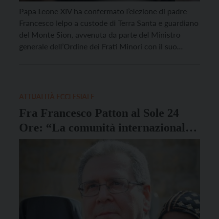
Papa Leone XIV ha confermato l’elezione di padre
Francesco Ielpo a custode di Terra Santa e guardiano
del Monte Sion, avvenuta da parte del Ministro
generale dell’Ordine dei Frati Minori con il suo
Definitorio. Lo rende noto oggi la Sala Stampa della
Santa Sede. Padre Ielpo prende il posto del trentino
padre Francesco Patton. Padre […]
ATTUALITÀ ECCLESIALE
Fra Francesco Patton al Sole 24
Ore: “La comunità internazionale
si svegli, ho l’impressione che
dorma”