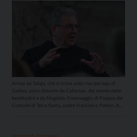
restare imprigionati nei fallimenti
personali”
Arriva da Tabga, che si trova sulla riva del lago di
Galilea, poco distante da Cafarnao, dal monte delle
beatitudini e da Magdala, il messaggio di Pasqua del
Custode di Terra Santa, padre Francesco Patton. A
Tabga, sulla riva del lago, Gesù appare a Pietro e altri
sei discepoli che stanno cercando di pescare, “quasi
[…]
ATTUALITÀ ECCLESIALE