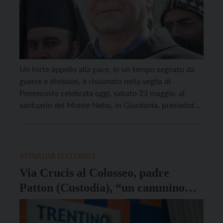
Un forte appello alla pace, in un tempo segnato da
guerre e divisioni, è risuonato nella veglia di
Pentecoste celebrata oggi, sabato 23 maggio, al
santuario del Monte Nebo, in Giordania, presieduta
da padre Francesco Patton, già Custode di Terra
Santa. Commentando il brano della Lettera ai Romani
di San Paolo, il frate ha invitato […]
ATTUALITÀ ECCLESIALE
Via Crucis al Colosseo, padre
Patton (Custodia), “un cammino
sulle orme di Cristo dentro le ferite
del mondo”