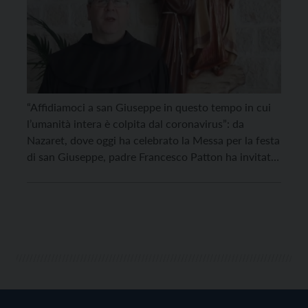
“Affidiamoci a san Giuseppe in questo tempo in cui
l’umanità intera è colpita dal coronavirus”: da
Nazaret, dove oggi ha celebrato la Messa per la festa
di san Giuseppe, padre Francesco Patton ha invitato
a “compiere un atto di affidamento della Chiesa e
dell’umanità a san Giuseppe, Patrono della Chiesa
universale, che ha saputo custodire […]