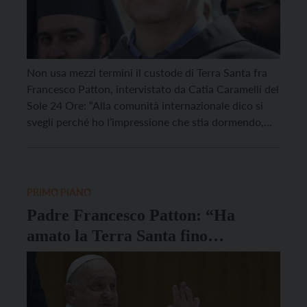
Non usa mezzi termini il custode di Terra Santa fra
Francesco Patton, intervistato da Catia Caramelli del
Sole 24 Ore: “Alla comunità internazionale dico si
svegli perché ho l’impressione che stia dormendo,
che la smettano di giocare con le parole e facciano
pressione in maniera decisa su quelli che sono i
contendenti, in questo caso […]
PRIMO PIANO
Padre Francesco Patton: “Ha
amato la Terra Santa fino
all’ultimo momento”