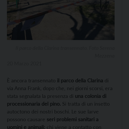
Il parco della Clarina transennato. Foto Serena
Mezzena
20 Marzo 2021
È ancora transennato
il parco della Clarina
di
via Anna Frank, dopo che, nei giorni scorsi, era
stata segnalata la presenza di
una colonia di
processionaria del pino.
Si tratta di un insetto
autoctono dei nostri boschi. Le sue larve
possono causare
seri problemi sanitari a
uomini e animali:
chi viene a contatto con