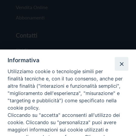
Vendita Online
Abbonamenti
Contatti
Chi Siamo
Informativa
Redazione
Scrivici
Utilizziamo cookie o tecnologie simili per
finalità tecniche e, con il tuo consenso, anche per
altre finalità ("interazioni e funzionalità semplici",
"miglioramento dell'esperienza", "misurazione" e
"targeting e pubblicità") come specificato nella
cookie policy.
Copyright © 2019 - Tutti i diritti riservati - Vit
Cliccando su "accetta" acconsenti all'utilizzo dei
Trentina Editrice
cookie. Cliccando su "personalizza" puoi avere
maggiori informazioni sui cookie utilizzati e
Privacy Policy