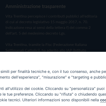
Amministrazione trasparente
Vita Trentina percepisce i contributi pubblici all'editoria
di cui al decreto legislativo 15 maggio 2017, n. 70.
Indicazione resa ai sensi della lettera f) del comma 2
dell'art. 5 del medesimo decreto Lgs.
Vita Trentina, tramite la Fisc (Federazione Italiana
Settimanali Cattolici), ha aderito allo IAP (Istituto
dell'Autodisciplina Pubblicitaria) accettando il Codice di
Autodisciplina della Comunicazione Commerciale
imili per finalità tecniche e, con il tuo consenso, anche per 
Privacy Policy
Cookie Policy
amento dell'esperienza", "misurazione" e "targeting e pubbli
i all'utilizzo dei cookie. Cliccando su "personalizza" puoi
 Trentina Editrice
re le tue preferenze. Cliccando su "rifiuta" o chiudendo que
okie tecnici. Ulteriori informazioni sono disponibili nella
coo