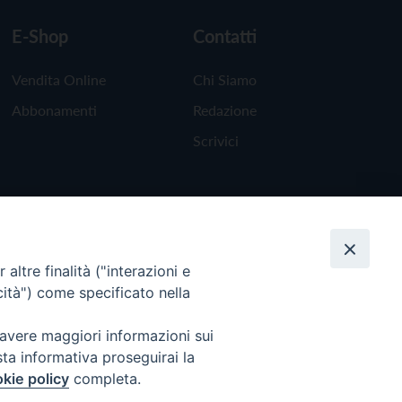
E-Shop
Contatti
Vendita Online
Chi Siamo
Abbonamenti
Redazione
Scrivici
altre finalità ("interazioni e
cità") come specificato nella
 avere maggiori informazioni sui
sta informativa proseguirai la
kie policy
completa.