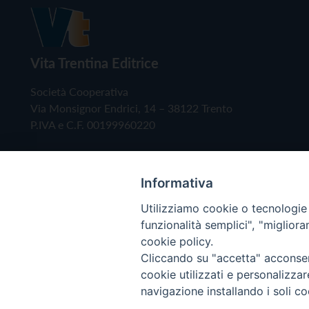
Vita Trentina Editrice
Società Cooperativa
Via Monsignor Endrici, 14 – 38122 Trento
P.IVA e C.F. 00199960220
Informativa
Utilizziamo cookie o tecnologie s
funzionalità semplici", "miglior
cookie policy.
Cliccando su "accetta" acconsent
Copyright © 2019 - Tutti i diritti riservati - Vita
cookie utilizzati e personalizza
navigazione installando i soli co
Privacy Policy