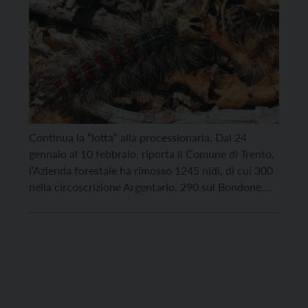
Continua la “lotta” alla processionaria. Dal 24
gennaio al 10 febbraio, riporta il Comune di Trento,
l’Azienda forestale ha rimosso 1245 nidi, di cui 300
nella circoscrizione Argentario, 290 sul Bondone,
240 a Villazzano, 210 a Meano e 205 tra Povo e
Mattarello, dove sono stati trovati rispettivamente
145 e 60 nidi. La rimozione avviene tramite […]