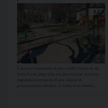
È ancora transennato il parco della Clarina di via
Anna Frank, dopo che, nei giorni scorsi, era stata
segnalata la presenza di una colonia di
processionaria del pino. Si tratta di un insetto
autoctono dei nostri boschi. Le sue larve possono
causare seri problemi sanitari a uomini e animali: chi
viene a contatto con questi […]