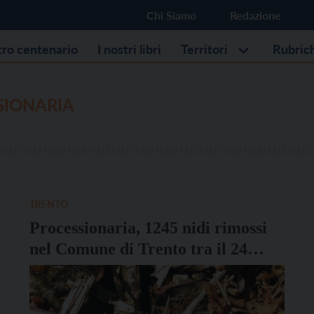
Chi Siamo
Redazione
stro centenario
I nostri libri
Territori
Rubric
SIONARIA
TRENTO
Processionaria, 1245 nidi rimossi
nel Comune di Trento tra il 24
gennaio e il 10 febbraio