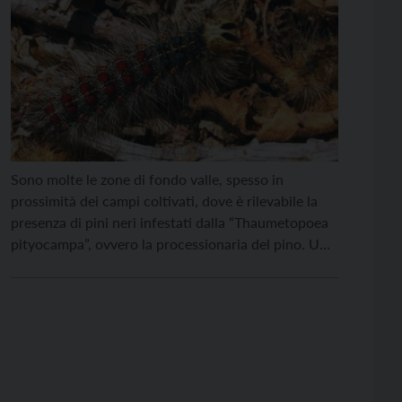
Sono molte le zone di fondo valle, spesso in
prossimità dei campi coltivati, dove è rilevabile la
presenza di pini neri infestati dalla “Thaumetopoea
pityocampa”, ovvero la processionaria del pino. Un
“allarme” che arriva da alcuni Comuni trentini e che
hanno portato a definire alcune precauzioni da
rispettare al fine di evitare problematiche. Ad
esempio, […]