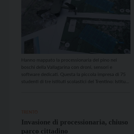
Hanno mappato la processionaria del pino nei
boschi della Vallagarina con droni, sensori e
software dedicati. Questa la piccola impresa di 75
studenti di tre istituti scolastici del Trentino: Istituto
agrario di San Michele all’Adige, Istituto tecnico-
economico e tecnologico Felice e Gregorio Fontana
e Istituto tecnico-tecnologico G. Marconi di
Rovereto. Il progetto a cui hanno […]
TRENTO
Invasione di processionaria, chiuso
parco cittadino