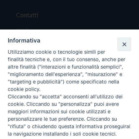
Contatti
Chi Siamo
Informativa
Redazione
Scrivici
Utilizziamo cookie o tecnologie simili per
finalità tecniche e, con il tuo consenso, anche per
altre finalità ("interazioni e funzionalità semplici",
"miglioramento dell'esperienza", "misurazione" e
"targeting e pubblicità") come specificato nella
cookie policy.
Copyright © 2019 - Tutti i diritti riservati - Vit
Cliccando su "accetta" acconsenti all'utilizzo dei
Trentina Editrice
cookie. Cliccando su "personalizza" puoi avere
maggiori informazioni sui cookie utilizzati e
Privacy Policy
personalizzare le tue preferenze. Cliccando su
Torna all'inizi
"rifiuta" o chiudendo questa informativa proseguirai
la navigazione installando i soli cookie tecnici.