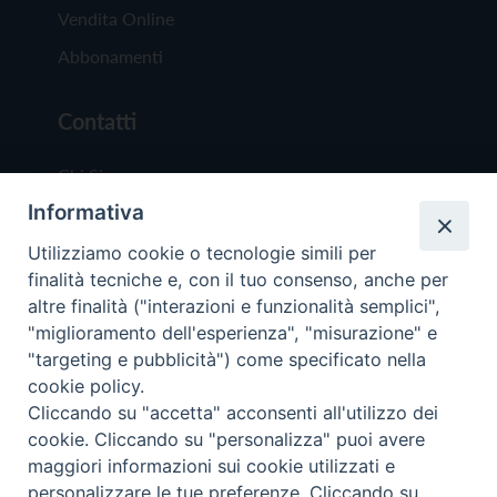
Vendita Online
Abbonamenti
Contatti
Chi Siamo
Informativa
Redazione
Scrivici
Utilizziamo cookie o tecnologie simili per
finalità tecniche e, con il tuo consenso, anche per
altre finalità ("interazioni e funzionalità semplici",
"miglioramento dell'esperienza", "misurazione" e
"targeting e pubblicità") come specificato nella
cookie policy.
Copyright © 2019 - Tutti i diritti riservati - Vit
Cliccando su "accetta" acconsenti all'utilizzo dei
Trentina Editrice
cookie. Cliccando su "personalizza" puoi avere
maggiori informazioni sui cookie utilizzati e
Privacy Policy
personalizzare le tue preferenze. Cliccando su