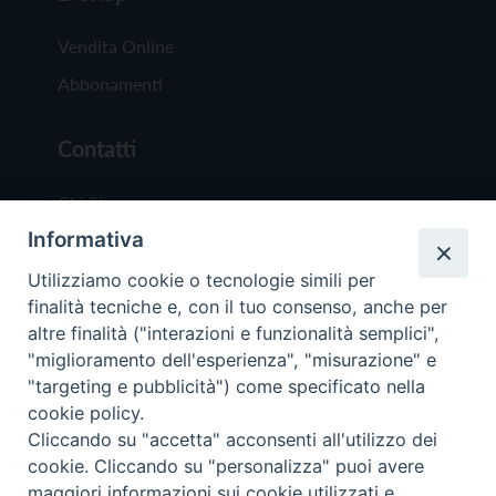
Vendita Online
Abbonamenti
Contatti
Chi Siamo
Informativa
Redazione
Scrivici
Utilizziamo cookie o tecnologie simili per
finalità tecniche e, con il tuo consenso, anche per
altre finalità ("interazioni e funzionalità semplici",
"miglioramento dell'esperienza", "misurazione" e
"targeting e pubblicità") come specificato nella
cookie policy.
Copyright © 2019 - Tutti i diritti riservati - Vit
Cliccando su "accetta" acconsenti all'utilizzo dei
Trentina Editrice
cookie. Cliccando su "personalizza" puoi avere
maggiori informazioni sui cookie utilizzati e